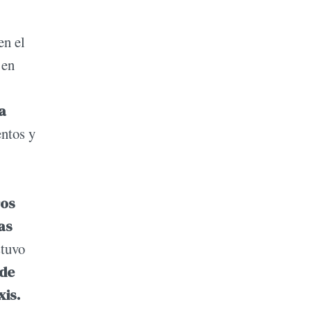
en el
 en
a
entos y
ros
as
stuvo
 de
xis.