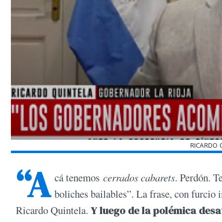
RICARDO Q
“A
cá tenemos
cerrados cabarets
. Perdón. T
boliches bailables”. La frase, con furcio 
Ricardo Quintela.
Y luego de la polémica desa