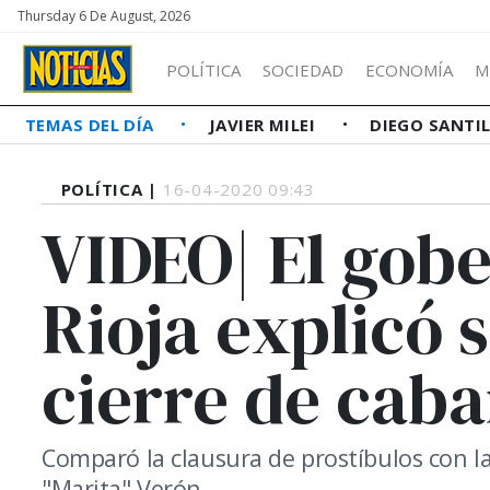
Thursday 6 De August, 2026
POLÍTICA
SOCIEDAD
ECONOMÍA
M
TEMAS DEL DÍA
JAVIER MILEI
DIEGO SANTI
POLÍTICA |
16-04-2020 09:43
VIDEO| El gob
Rioja explicó s
cierre de caba
Comparó la clausura de prostíbulos con l
"Marita" Verón.