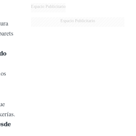
Espacio Publicitario
Espacio Publicitario
aura
barets
ndo
los
ue
erías.
esde