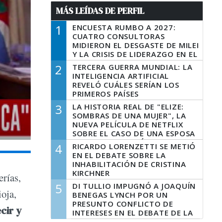
MÁS LEÍDAS DE PERFIL
1
ENCUESTA RUMBO A 2027:
CUATRO CONSULTORAS
MIDIERON EL DESGASTE DE MILEI
Y LA CRISIS DE LIDERAZGO EN EL
PERONISMO
2
TERCERA GUERRA MUNDIAL: LA
INTELIGENCIA ARTIFICIAL
REVELÓ CUÁLES SERÍAN LOS
PRIMEROS PAÍSES
LATINOAMERICANOS EN SER
3
LA HISTORIA REAL DE "ELIZE:
DERROTADOS
SOMBRAS DE UNA MUJER", LA
NUEVA PELÍCULA DE NETFLIX
SOBRE EL CASO DE UNA ESPOSA
QUE DESCUARTIZÓ A SU
4
RICARDO LORENZETTI SE METIÓ
MARIDO
EN EL DEBATE SOBRE LA
INHABILITACIÓN DE CRISTINA
KIRCHNER
erías,
5
DI TULLIO IMPUGNÓ A JOAQUÍN
ioja,
BENEGAS LYNCH POR UN
PRESUNTO CONFLICTO DE
cir y
INTERESES EN EL DEBATE DE LA
LEY DE TIERRAS