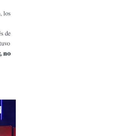
, los
s de
stuvo
, no