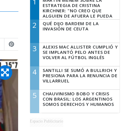
1
MARTÍN MENEM SOBRE LA
ESTRATEGIA DE CRISTINA
KIRCHNER: "NO CREO QUE
ALGUIEN DE AFUERA LE PUEDA
DECIR A LA JUSTICIA LO QUE
2
QUÉ DIJO BARDEM DE LA
TIENE QUE HACER"
INVASIÓN DE CEUTA
3
ALEXIS MAC ALLISTER CUMPLIÓ Y
SE IMPLANTÓ PELO ANTES DE
VOLVER AL FÚTBOL INGLÉS
4
SANTILLI SE SUMÓ A BULLRICH Y
PRESIONA PARA LA RENUNCIA DE
VILLARRUEL
5
CHAUVINISMO BOBO Y CRISIS
CON BRASIL: LOS ARGENTINOS
SOMOS DERECHOS Y HUMANOS
Espacio Publicitario