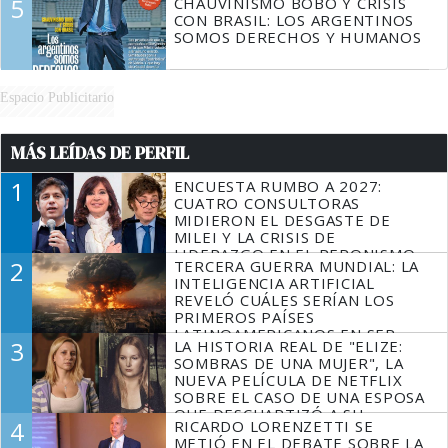
5
CHAUVINISMO BOBO Y CRISIS
CON BRASIL: LOS ARGENTINOS
SOMOS DERECHOS Y HUMANOS
Espacio Publicitario
MÁS LEÍDAS DE PERFIL
1
ENCUESTA RUMBO A 2027:
CUATRO CONSULTORAS
MIDIERON EL DESGASTE DE
MILEI Y LA CRISIS DE
LIDERAZGO EN EL PERONISMO
2
TERCERA GUERRA MUNDIAL: LA
INTELIGENCIA ARTIFICIAL
REVELÓ CUÁLES SERÍAN LOS
PRIMEROS PAÍSES
LATINOAMERICANOS EN SER
3
LA HISTORIA REAL DE "ELIZE:
DERROTADOS
SOMBRAS DE UNA MUJER", LA
NUEVA PELÍCULA DE NETFLIX
SOBRE EL CASO DE UNA ESPOSA
QUE DESCUARTIZÓ A SU
4
RICARDO LORENZETTI SE
MARIDO
METIÓ EN EL DEBATE SOBRE LA