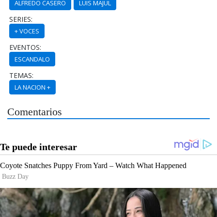
ALFREDO CASERO
LUIS MAJUL
SERIES:
+ VOCES
EVENTOS:
ESCANDALO
TEMAS:
LA NACION +
Comentarios