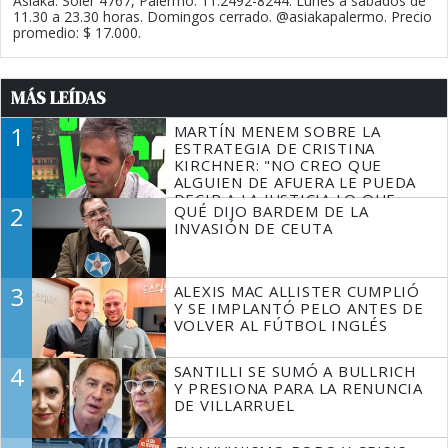
Asiaka. Soler 4767, Palermo. 11.2492-8244. Lunes a sábados de
11.30 a 23.30 horas. Domingos cerrado. @asiakapalermo. Precio
promedio: $ 17.000.
MÁS LEÍDAS
1
MARTÍN MENEM SOBRE LA
ESTRATEGIA DE CRISTINA
KIRCHNER: "NO CREO QUE
ALGUIEN DE AFUERA LE PUEDA
DECIR A LA JUSTICIA LO QUE
2
QUÉ DIJO BARDEM DE LA
TIENE QUE HACER"
INVASIÓN DE CEUTA
3
ALEXIS MAC ALLISTER CUMPLIÓ
Y SE IMPLANTÓ PELO ANTES DE
VOLVER AL FÚTBOL INGLÉS
4
SANTILLI SE SUMÓ A BULLRICH
Y PRESIONA PARA LA RENUNCIA
DE VILLARRUEL