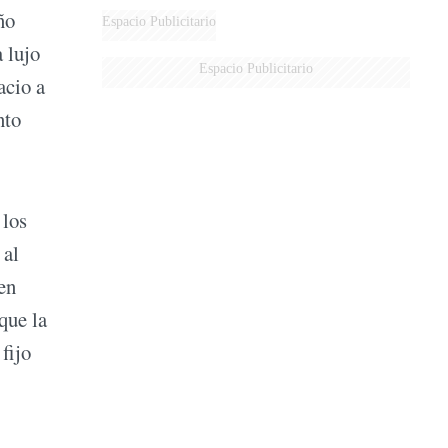
ño
Espacio Publicitario
 lujo
Espacio Publicitario
acio a
nto
 los
 al
 en
que la
fijo