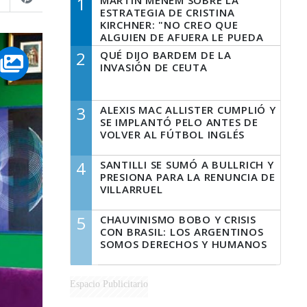
1
MARTÍN MENEM SOBRE LA
ESTRATEGIA DE CRISTINA
KIRCHNER: "NO CREO QUE
ALGUIEN DE AFUERA LE PUEDA
DECIR A LA JUSTICIA LO QUE
2
QUÉ DIJO BARDEM DE LA
TIENE QUE HACER"
INVASIÓN DE CEUTA
3
ALEXIS MAC ALLISTER CUMPLIÓ Y
SE IMPLANTÓ PELO ANTES DE
VOLVER AL FÚTBOL INGLÉS
4
SANTILLI SE SUMÓ A BULLRICH Y
PRESIONA PARA LA RENUNCIA DE
VILLARRUEL
5
CHAUVINISMO BOBO Y CRISIS
CON BRASIL: LOS ARGENTINOS
SOMOS DERECHOS Y HUMANOS
Espacio Publicitario