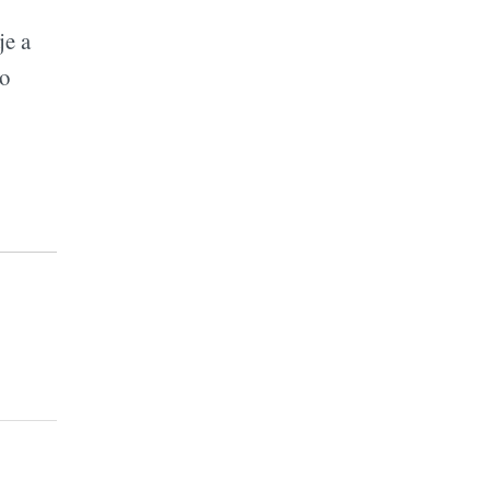
je a
no