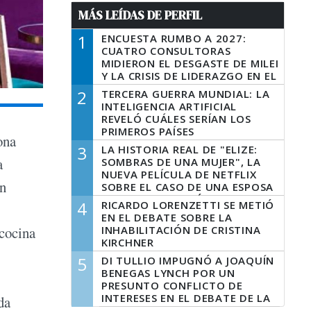
MÁS LEÍDAS DE PERFIL
1
ENCUESTA RUMBO A 2027:
CUATRO CONSULTORAS
MIDIERON EL DESGASTE DE MILEI
Y LA CRISIS DE LIDERAZGO EN EL
PERONISMO
2
TERCERA GUERRA MUNDIAL: LA
INTELIGENCIA ARTIFICIAL
REVELÓ CUÁLES SERÍAN LOS
PRIMEROS PAÍSES
ona
LATINOAMERICANOS EN SER
3
LA HISTORIA REAL DE "ELIZE:
DERROTADOS
a
SOMBRAS DE UNA MUJER", LA
NUEVA PELÍCULA DE NETFLIX
en
SOBRE EL CASO DE UNA ESPOSA
QUE DESCUARTIZÓ A SU
4
RICARDO LORENZETTI SE METIÓ
MARIDO
EN EL DEBATE SOBRE LA
INHABILITACIÓN DE CRISTINA
 cocina
KIRCHNER
5
DI TULLIO IMPUGNÓ A JOAQUÍN
BENEGAS LYNCH POR UN
PRESUNTO CONFLICTO DE
INTERESES EN EL DEBATE DE LA
da
LEY DE TIERRAS