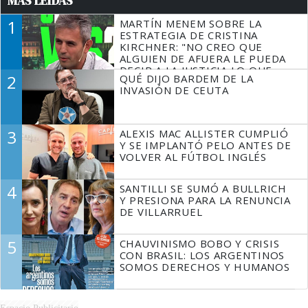
MÁS LEÍDAS
1
MARTÍN MENEM SOBRE LA
ESTRATEGIA DE CRISTINA
KIRCHNER: "NO CREO QUE
ALGUIEN DE AFUERA LE PUEDA
DECIR A LA JUSTICIA LO QUE
2
QUÉ DIJO BARDEM DE LA
TIENE QUE HACER"
INVASIÓN DE CEUTA
3
ALEXIS MAC ALLISTER CUMPLIÓ
Y SE IMPLANTÓ PELO ANTES DE
VOLVER AL FÚTBOL INGLÉS
4
SANTILLI SE SUMÓ A BULLRICH
Y PRESIONA PARA LA RENUNCIA
DE VILLARRUEL
5
CHAUVINISMO BOBO Y CRISIS
CON BRASIL: LOS ARGENTINOS
SOMOS DERECHOS Y HUMANOS