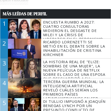
Espacio Publicitario
MÁS LEÍDAS DE PERFIL
1
ENCUESTA RUMBO A 2027:
CUATRO CONSULTORAS
MIDIERON EL DESGASTE DE
MILEI Y LA CRISIS DE
LIDERAZGO EN EL PERONISMO
2
RICARDO LORENZETTI SE
METIÓ EN EL DEBATE SOBRE LA
INHABILITACIÓN DE CRISTINA
KIRCHNER
3
LA HISTORIA REAL DE "ELIZE:
SOMBRAS DE UNA MUJER", LA
NUEVA PELÍCULA DE NETFLIX
SOBRE EL CASO DE UNA ESPOSA
QUE DESCUARTIZÓ A SU
4
TERCERA GUERRA MUNDIAL: LA
MARIDO
INTELIGENCIA ARTIFICIAL
REVELÓ CUÁLES SERÍAN LOS
PRIMEROS PAÍSES
LATINOAMERICANOS EN SER
5
DI TULLIO IMPUGNÓ A JOAQUÍN
DERROTADOS
BENEGAS LYNCH POR UN
PRESUNTO CONFLICTO DE