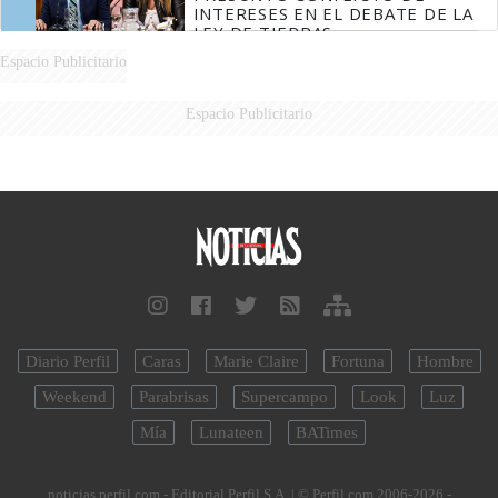
INTERESES EN EL DEBATE DE LA
LEY DE TIERRAS
Espacio Publicitario
Espacio Publicitario
Diario Perfil
Caras
Marie Claire
Fortuna
Hombre
Weekend
Parabrisas
Supercampo
Look
Luz
Mía
Lunateen
BATimes
noticias.perfil.com - Editorial Perfil S.A.
| © Perfil.com 2006-2026 -