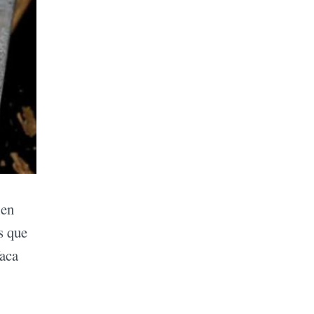
ien
s que
Vaca