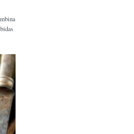
combina
ebidas