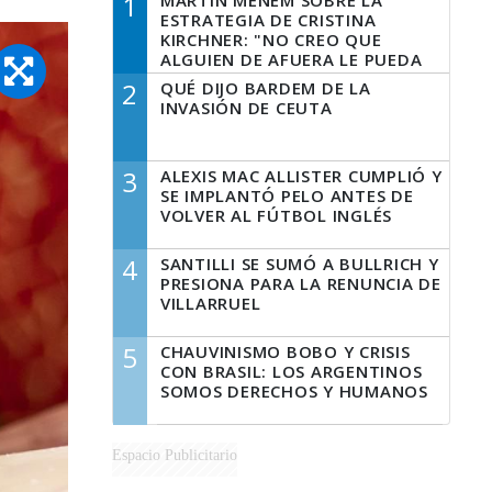
1
MARTÍN MENEM SOBRE LA
ESTRATEGIA DE CRISTINA
KIRCHNER: "NO CREO QUE
ALGUIEN DE AFUERA LE PUEDA
DECIR A LA JUSTICIA LO QUE
2
QUÉ DIJO BARDEM DE LA
TIENE QUE HACER"
INVASIÓN DE CEUTA
3
ALEXIS MAC ALLISTER CUMPLIÓ Y
SE IMPLANTÓ PELO ANTES DE
VOLVER AL FÚTBOL INGLÉS
4
SANTILLI SE SUMÓ A BULLRICH Y
PRESIONA PARA LA RENUNCIA DE
VILLARRUEL
5
CHAUVINISMO BOBO Y CRISIS
CON BRASIL: LOS ARGENTINOS
SOMOS DERECHOS Y HUMANOS
Espacio Publicitario