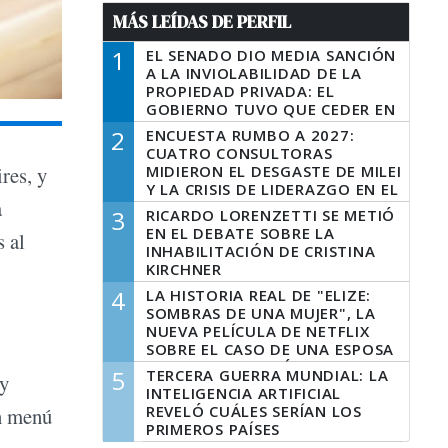
MÁS LEÍDAS DE PERFIL
1
EL SENADO DIO MEDIA SANCIÓN
A LA INVIOLABILIDAD DE LA
PROPIEDAD PRIVADA: EL
GOBIERNO TUVO QUE CEDER EN
LA LEY DEL MANEJO DEL FUEGO
2
ENCUESTA RUMBO A 2027:
CUATRO CONSULTORAS
MIDIERON EL DESGASTE DE MILEI
res, y
Y LA CRISIS DE LIDERAZGO EN EL
a
PERONISMO
3
RICARDO LORENZETTI SE METIÓ
EN EL DEBATE SOBRE LA
s al
INHABILITACIÓN DE CRISTINA
KIRCHNER
4
LA HISTORIA REAL DE "ELIZE:
SOMBRAS DE UNA MUJER", LA
NUEVA PELÍCULA DE NETFLIX
SOBRE EL CASO DE UNA ESPOSA
QUE DESCUARTIZÓ A SU
5
TERCERA GUERRA MUNDIAL: LA
 y
MARIDO
INTELIGENCIA ARTIFICIAL
REVELÓ CUÁLES SERÍAN LOS
un menú
PRIMEROS PAÍSES
LATINOAMERICANOS EN SER