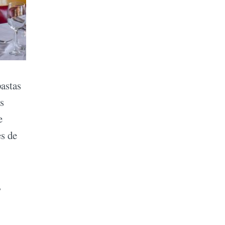
pastas
s
e
es de
,