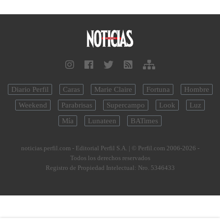
Diario Perfil
Caras
Marie Claire
Fortuna
Hombre
Weekend
Parabrisas
Supercampo
Look
Luz
Mía
Lunateen
BATimes
noticias.perfil.com - Editorial Perfil S.A.
| © Perfil.com 2006-2026 -
Todos los derechos reservados
Registro de Propiedad Intelectual: Nro. 5346433