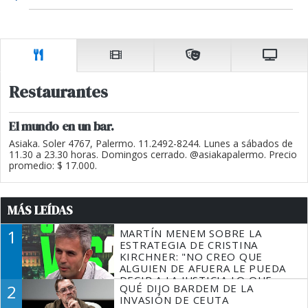
Restaurantes
El mundo en un bar.
Asiaka. Soler 4767, Palermo. 11.2492-8244. Lunes a sábados de
11.30 a 23.30 horas. Domingos cerrado. @asiakapalermo. Precio
promedio: $ 17.000.
MÁS LEÍDAS
1
MARTÍN MENEM SOBRE LA
ESTRATEGIA DE CRISTINA
KIRCHNER: "NO CREO QUE
ALGUIEN DE AFUERA LE PUEDA
DECIR A LA JUSTICIA LO QUE
2
QUÉ DIJO BARDEM DE LA
TIENE QUE HACER"
INVASIÓN DE CEUTA