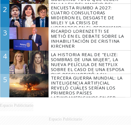
EN LA LEY DEL MANEJO DEL
2
ENCUESTA RUMBO A 2027:
FUEGO
CUATRO CONSULTORAS
MIDIERON EL DESGASTE DE
MILEI Y LA CRISIS DE
LIDERAZGO EN EL PERONISMO
3
RICARDO LORENZETTI SE
METIÓ EN EL DEBATE SOBRE LA
INHABILITACIÓN DE CRISTINA
KIRCHNER
4
LA HISTORIA REAL DE "ELIZE:
SOMBRAS DE UNA MUJER", LA
NUEVA PELÍCULA DE NETFLIX
SOBRE EL CASO DE UNA ESPOSA
QUE DESCUARTIZÓ A SU
5
TERCERA GUERRA MUNDIAL: LA
MARIDO
INTELIGENCIA ARTIFICIAL
REVELÓ CUÁLES SERÍAN LOS
PRIMEROS PAÍSES
LATINOAMERICANOS EN SER
DERROTADOS
Espacio Publicitario
Espacio Publicitario