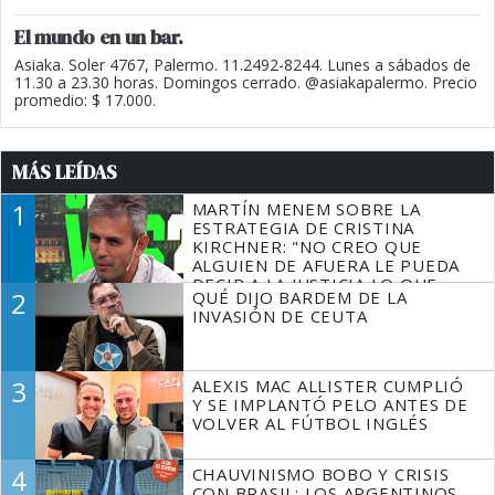
El mundo en un bar.
Asiaka. Soler 4767, Palermo. 11.2492-8244. Lunes a sábados de
11.30 a 23.30 horas. Domingos cerrado. @asiakapalermo. Precio
promedio: $ 17.000.
MÁS LEÍDAS
1
MARTÍN MENEM SOBRE LA
ESTRATEGIA DE CRISTINA
KIRCHNER: "NO CREO QUE
ALGUIEN DE AFUERA LE PUEDA
DECIR A LA JUSTICIA LO QUE
2
QUÉ DIJO BARDEM DE LA
TIENE QUE HACER"
INVASIÓN DE CEUTA
3
ALEXIS MAC ALLISTER CUMPLIÓ
Y SE IMPLANTÓ PELO ANTES DE
VOLVER AL FÚTBOL INGLÉS
4
CHAUVINISMO BOBO Y CRISIS
CON BRASIL: LOS ARGENTINOS