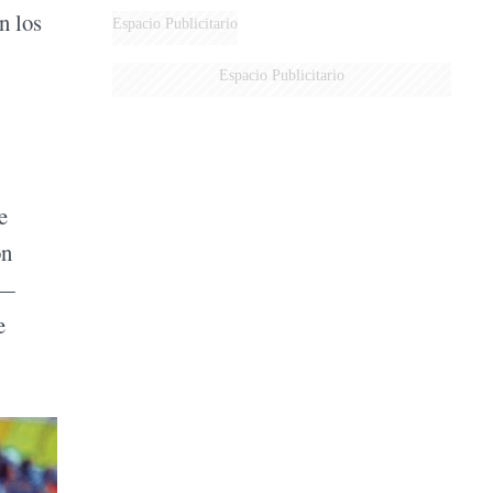
n los
Espacio Publicitario
Espacio Publicitario
e
ón
s—
e