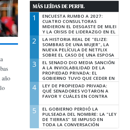
MÁS LEÍDAS DE PERFIL
1
ENCUESTA RUMBO A 2027:
CUATRO CONSULTORAS
MIDIERON EL DESGASTE DE MILEI
Y LA CRISIS DE LIDERAZGO EN EL
PERONISMO
2
LA HISTORIA REAL DE "ELIZE:
SOMBRAS DE UNA MUJER", LA
NUEVA PELÍCULA DE NETFLIX
SOBRE EL CASO DE UNA ESPOSA
ma
QUE DESCUARTIZÓ A SU
3
EL SENADO DIO MEDIA SANCIÓN
MARIDO
ebas
A LA INVIOLABILIDAD DE LA
PROPIEDAD PRIVADA: EL
n año
GOBIERNO TUVO QUE CEDER EN
LA LEY DEL MANEJO DEL FUEGO
4
LEY DE PROPIEDAD PRIVADA:
lo
QUÉ SENADORES VOTARON A
FAVOR Y CUÁLES EN CONTRA
5
EL GOBIERNO PERDIÓ LA
PULSEADA DEL NOMBRE: LA "LEY
DE TIERRAS" SE IMPUSO EN
TODA LA CONVERSACIÓN
DIGITAL