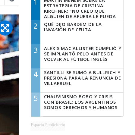
1
MARTÍN MENEM SOBRE LA
ESTRATEGIA DE CRISTINA
KIRCHNER: "NO CREO QUE
ALGUIEN DE AFUERA LE PUEDA
DECIR A LA JUSTICIA LO QUE
2
QUÉ DIJO BARDEM DE LA
TIENE QUE HACER"
INVASIÓN DE CEUTA
3
ALEXIS MAC ALLISTER CUMPLIÓ Y
SE IMPLANTÓ PELO ANTES DE
VOLVER AL FÚTBOL INGLÉS
4
SANTILLI SE SUMÓ A BULLRICH Y
PRESIONA PARA LA RENUNCIA DE
VILLARRUEL
5
CHAUVINISMO BOBO Y CRISIS
CON BRASIL: LOS ARGENTINOS
SOMOS DERECHOS Y HUMANOS
Espacio Publicitario