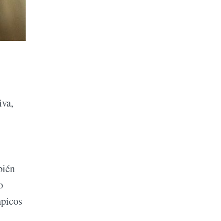
iva,
bién
o
mpicos