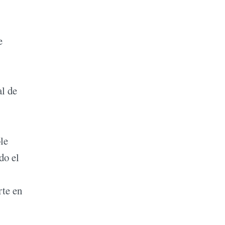
e
al de
le
do el
rte en