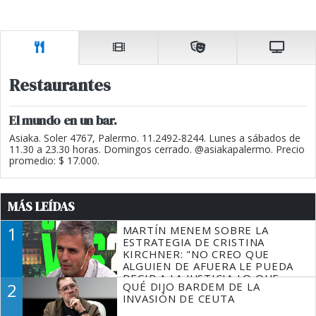
Restaurantes
El mundo en un bar.
Asiaka. Soler 4767, Palermo. 11.2492-8244. Lunes a sábados de
11.30 a 23.30 horas. Domingos cerrado. @asiakapalermo. Precio
promedio: $ 17.000.
MÁS LEÍDAS
1
MARTÍN MENEM SOBRE LA
ESTRATEGIA DE CRISTINA
KIRCHNER: "NO CREO QUE
ALGUIEN DE AFUERA LE PUEDA
DECIR A LA JUSTICIA LO QUE
2
QUÉ DIJO BARDEM DE LA
TIENE QUE HACER"
INVASIÓN DE CEUTA