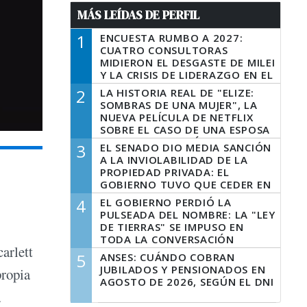
MÁS LEÍDAS DE PERFIL
1
ENCUESTA RUMBO A 2027:
CUATRO CONSULTORAS
MIDIERON EL DESGASTE DE MILEI
Y LA CRISIS DE LIDERAZGO EN EL
PERONISMO
2
LA HISTORIA REAL DE "ELIZE:
SOMBRAS DE UNA MUJER", LA
NUEVA PELÍCULA DE NETFLIX
SOBRE EL CASO DE UNA ESPOSA
QUE DESCUARTIZÓ A SU
3
EL SENADO DIO MEDIA SANCIÓN
MARIDO
A LA INVIOLABILIDAD DE LA
PROPIEDAD PRIVADA: EL
GOBIERNO TUVO QUE CEDER EN
LA LEY DEL MANEJO DEL FUEGO
4
EL GOBIERNO PERDIÓ LA
PULSEADA DEL NOMBRE: LA "LEY
DE TIERRAS" SE IMPUSO EN
TODA LA CONVERSACIÓN
carlett
DIGITAL
5
ANSES: CUÁNDO COBRAN
JUBILADOS Y PENSIONADOS EN
propia
AGOSTO DE 2026, SEGÚN EL DNI
a