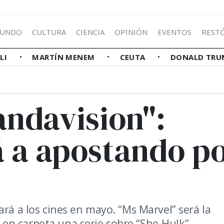
UNDO
CULTURA
CIENCIA
OPINIÓN
EVENTOS
REST
LLI
MARTÍN MENEM
CEUTA
DONALD TRU
ndavision":
á a apostando p
ará a los cines en mayo. “Ms Marvel” será la
en carpeta una serie sobre “She-Hulk”.