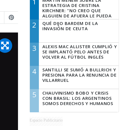
1
MARTÍN MENEM SOBRE LA
ESTRATEGIA DE CRISTINA
KIRCHNER: "NO CREO QUE
ALGUIEN DE AFUERA LE PUEDA
DECIR A LA JUSTICIA LO QUE
2
QUÉ DIJO BARDEM DE LA
TIENE QUE HACER"
INVASIÓN DE CEUTA
3
ALEXIS MAC ALLISTER CUMPLIÓ Y
SE IMPLANTÓ PELO ANTES DE
VOLVER AL FÚTBOL INGLÉS
4
SANTILLI SE SUMÓ A BULLRICH Y
PRESIONA PARA LA RENUNCIA DE
VILLARRUEL
5
CHAUVINISMO BOBO Y CRISIS
CON BRASIL: LOS ARGENTINOS
SOMOS DERECHOS Y HUMANOS
Espacio Publicitario