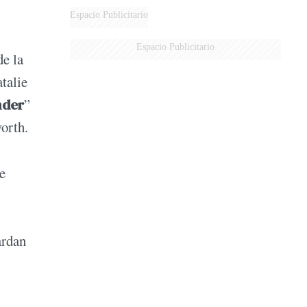
Espacio Publicitario
Espacio Publicitario
de la
talie
nder
”
worth.
e
ardan