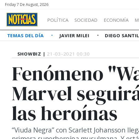
Friday 7 De August, 2026
POLÍTICA
SOCIEDAD
ECONOMÍA
M
TEMAS DEL DÍA
JAVIER MILEI
DIEGO SANTI
SHOWBIZ |
21-03-2021 00:30
Fenómeno "Wa
Marvel seguir
las heroínas
“Viuda Negra” con Scarlett Johansson lleg
primera superheroína musulmana. Y está 