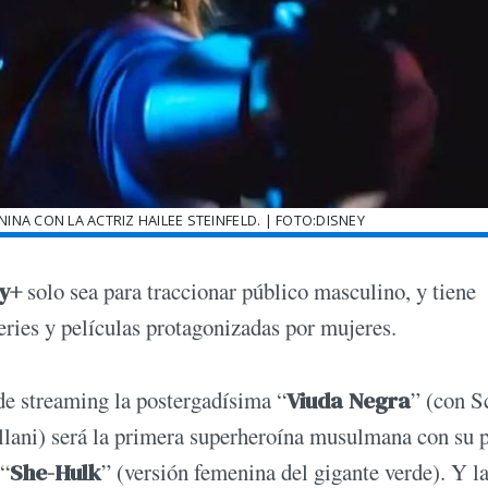
A CON LA ACTRIZ HAILEE STEINFELD. | FOTO:DISNEY
y+
solo sea para traccionar público masculino, y tiene
eries y películas protagonizadas por mujeres.
 de streaming la postergadísima “
Viuda Negra
” (con S
llani) será la primera superheroína musulmana con su 
 “
She-Hulk
” (versión femenina del gigante verde). Y l