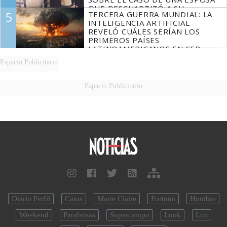
QUE DESCUARTIZÓ A SU
5
TERCERA GUERRA MUNDIAL: LA
MARIDO
INTELIGENCIA ARTIFICIAL
REVELÓ CUÁLES SERÍAN LOS
PRIMEROS PAÍSES
LATINOAMERICANOS EN SER
DERROTADOS
Espacio Publicitario
Espacio Publicitario
Diario Perfil
Caras
Marie Claire
Fortuna
Hombre
Weekend
Parabrisas
Supercampo
Look
Luz