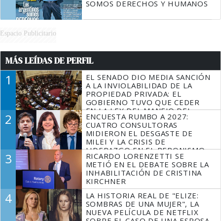
SOMOS DERECHOS Y HUMANOS
Espacio Publicitario
MÁS LEÍDAS DE PERFIL
1
EL SENADO DIO MEDIA SANCIÓN
A LA INVIOLABILIDAD DE LA
PROPIEDAD PRIVADA: EL
GOBIERNO TUVO QUE CEDER
EN LA LEY DEL MANEJO DEL
2
ENCUESTA RUMBO A 2027:
FUEGO
CUATRO CONSULTORAS
MIDIERON EL DESGASTE DE
MILEI Y LA CRISIS DE
LIDERAZGO EN EL PERONISMO
3
RICARDO LORENZETTI SE
METIÓ EN EL DEBATE SOBRE LA
INHABILITACIÓN DE CRISTINA
KIRCHNER
4
LA HISTORIA REAL DE "ELIZE:
SOMBRAS DE UNA MUJER", LA
NUEVA PELÍCULA DE NETFLIX
SOBRE EL CASO DE UNA ESPOSA