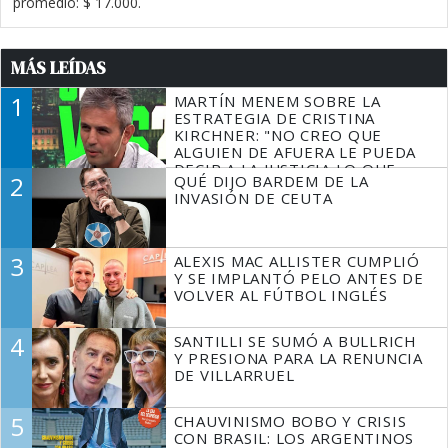
promedio: $ 17.000.
MÁS LEÍDAS
1
MARTÍN MENEM SOBRE LA
ESTRATEGIA DE CRISTINA
KIRCHNER: "NO CREO QUE
ALGUIEN DE AFUERA LE PUEDA
DECIR A LA JUSTICIA LO QUE
2
QUÉ DIJO BARDEM DE LA
TIENE QUE HACER"
INVASIÓN DE CEUTA
3
ALEXIS MAC ALLISTER CUMPLIÓ
Y SE IMPLANTÓ PELO ANTES DE
VOLVER AL FÚTBOL INGLÉS
4
SANTILLI SE SUMÓ A BULLRICH
Y PRESIONA PARA LA RENUNCIA
DE VILLARRUEL
5
CHAUVINISMO BOBO Y CRISIS
CON BRASIL: LOS ARGENTINOS