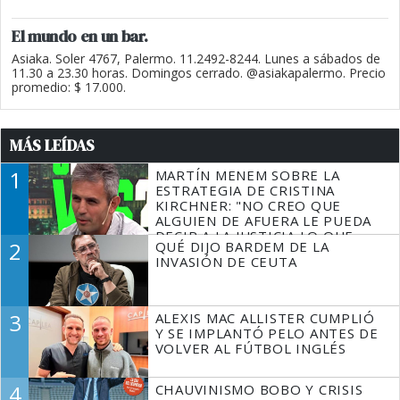
El mundo en un bar.
Asiaka. Soler 4767, Palermo. 11.2492-8244. Lunes a sábados de
11.30 a 23.30 horas. Domingos cerrado. @asiakapalermo. Precio
promedio: $ 17.000.
MÁS LEÍDAS
1
MARTÍN MENEM SOBRE LA
ESTRATEGIA DE CRISTINA
KIRCHNER: "NO CREO QUE
ALGUIEN DE AFUERA LE PUEDA
DECIR A LA JUSTICIA LO QUE
2
QUÉ DIJO BARDEM DE LA
TIENE QUE HACER"
INVASIÓN DE CEUTA
3
ALEXIS MAC ALLISTER CUMPLIÓ
Y SE IMPLANTÓ PELO ANTES DE
VOLVER AL FÚTBOL INGLÉS
4
CHAUVINISMO BOBO Y CRISIS