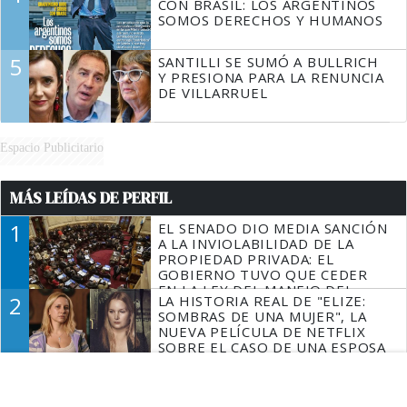
CON BRASIL: LOS ARGENTINOS
SOMOS DERECHOS Y HUMANOS
5
SANTILLI SE SUMÓ A BULLRICH
Y PRESIONA PARA LA RENUNCIA
DE VILLARRUEL
Espacio Publicitario
MÁS LEÍDAS DE PERFIL
1
EL SENADO DIO MEDIA SANCIÓN
A LA INVIOLABILIDAD DE LA
PROPIEDAD PRIVADA: EL
GOBIERNO TUVO QUE CEDER
EN LA LEY DEL MANEJO DEL
2
LA HISTORIA REAL DE "ELIZE:
FUEGO
SOMBRAS DE UNA MUJER", LA
NUEVA PELÍCULA DE NETFLIX
SOBRE EL CASO DE UNA ESPOSA
QUE DESCUARTIZÓ A SU
3
ENCUESTA RUMBO A 2027:
MARIDO
CUATRO CONSULTORAS
MIDIERON EL DESGASTE DE