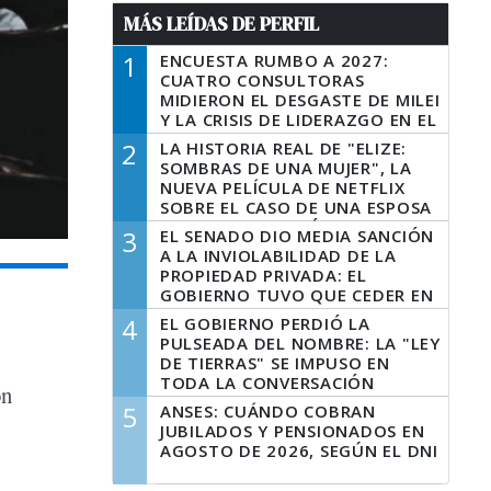
MÁS LEÍDAS DE PERFIL
1
ENCUESTA RUMBO A 2027:
CUATRO CONSULTORAS
MIDIERON EL DESGASTE DE MILEI
Y LA CRISIS DE LIDERAZGO EN EL
PERONISMO
2
LA HISTORIA REAL DE "ELIZE:
SOMBRAS DE UNA MUJER", LA
NUEVA PELÍCULA DE NETFLIX
SOBRE EL CASO DE UNA ESPOSA
QUE DESCUARTIZÓ A SU
3
EL SENADO DIO MEDIA SANCIÓN
MARIDO
A LA INVIOLABILIDAD DE LA
PROPIEDAD PRIVADA: EL
GOBIERNO TUVO QUE CEDER EN
LA LEY DEL MANEJO DEL FUEGO
4
EL GOBIERNO PERDIÓ LA
PULSEADA DEL NOMBRE: LA "LEY
DE TIERRAS" SE IMPUSO EN
TODA LA CONVERSACIÓN
on
DIGITAL
5
ANSES: CUÁNDO COBRAN
JUBILADOS Y PENSIONADOS EN
AGOSTO DE 2026, SEGÚN EL DNI