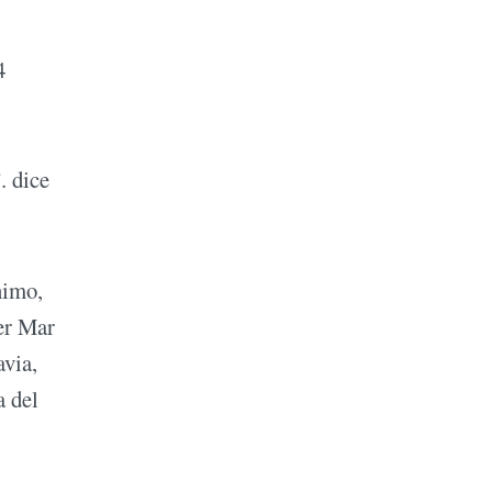
4
. dice
nimo,
ver Mar
avia,
a del