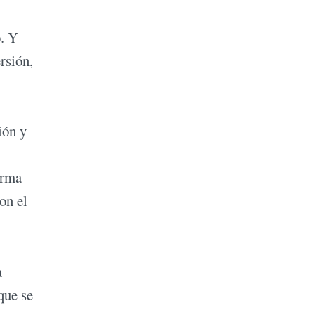
o. Y
rsión,
ión y
irma
on el
a
que se