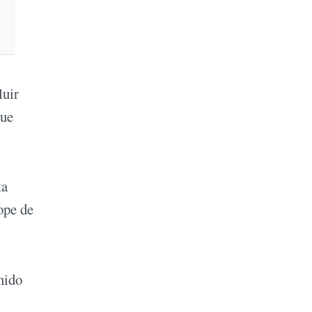
luir
que
ta
ope de
nido