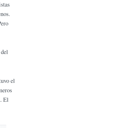
stas
enos.
Pero
 del
tuvo el
imeros
. El