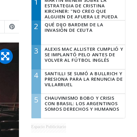
1
MARTÍN MENEM SOBRE LA
ESTRATEGIA DE CRISTINA
KIRCHNER: "NO CREO QUE
ALGUIEN DE AFUERA LE PUEDA
DECIR A LA JUSTICIA LO QUE
2
QUÉ DIJO BARDEM DE LA
TIENE QUE HACER"
INVASIÓN DE CEUTA
3
ALEXIS MAC ALLISTER CUMPLIÓ Y
SE IMPLANTÓ PELO ANTES DE
VOLVER AL FÚTBOL INGLÉS
4
SANTILLI SE SUMÓ A BULLRICH Y
PRESIONA PARA LA RENUNCIA DE
VILLARRUEL
5
CHAUVINISMO BOBO Y CRISIS
CON BRASIL: LOS ARGENTINOS
SOMOS DERECHOS Y HUMANOS
Espacio Publicitario