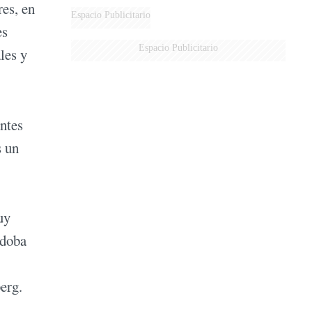
es, en
Espacio Publicitario
es
Espacio Publicitario
les y
antes
s un
uy
rdoba
erg.