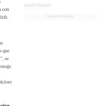
o
Espacio Publicitario
a con
lefe.
Espacio Publicitario
as
s que
”, se
ensaje
olclore
ssica