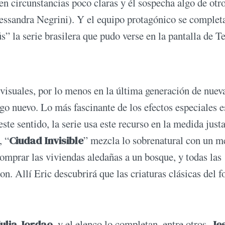
en circunstancias poco claras y él sospecha algo de otr
lessandra Negrini). Y el equipo protagónico se complet
ús” la serie brasilera que pudo verse en la pantalla de Te
visuales, por lo menos en la última generación de nuev
lgo nuevo. Lo más fascinante de los efectos especiales e
ste sentido, la serie usa este recurso en la medida justa
 “
Ciudad Invisible
” mezcla lo sobrenatural con un m
omprar las viviendas aledañas a un bosque, y todas las
n. Allí Eric descubrirá que las criaturas clásicas del f
Julia Jordao
, y el elenco lo completan, entre otros,
Je