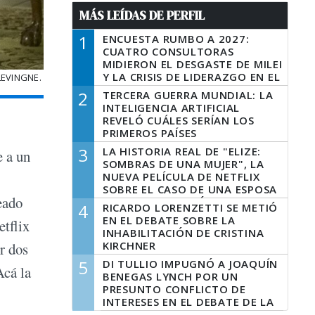
MÁS LEÍDAS DE PERFIL
1
ENCUESTA RUMBO A 2027:
CUATRO CONSULTORAS
MIDIERON EL DESGASTE DE MILEI
Y LA CRISIS DE LIDERAZGO EN EL
LEVINGNE.
PERONISMO
2
TERCERA GUERRA MUNDIAL: LA
INTELIGENCIA ARTIFICIAL
REVELÓ CUÁLES SERÍAN LOS
PRIMEROS PAÍSES
LATINOAMERICANOS EN SER
3
LA HISTORIA REAL DE "ELIZE:
e a un
DERROTADOS
SOMBRAS DE UNA MUJER", LA
NUEVA PELÍCULA DE NETFLIX
SOBRE EL CASO DE UNA ESPOSA
eado
QUE DESCUARTIZÓ A SU
4
RICARDO LORENZETTI SE METIÓ
MARIDO
EN EL DEBATE SOBRE LA
tflix
INHABILITACIÓN DE CRISTINA
KIRCHNER
or dos
5
DI TULLIO IMPUGNÓ A JOAQUÍN
cá la
BENEGAS LYNCH POR UN
PRESUNTO CONFLICTO DE
INTERESES EN EL DEBATE DE LA
LEY DE TIERRAS