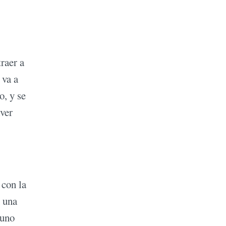
traer a
 va a
o, y se
lver
 con la
n una
 uno