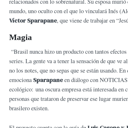
relacionados con lo sobrenatural. Su esposa murió 
mundo, uno oculto con el que lo vinculará Inés (A
Víctor Sparapane
, que viene de trabajar en “Jes
Magia
“Brasil nunca hizo un producto con tantos efectos 
series. La gente va a tener la sensación de que ve a
no los notes, que no sepas que se están usando. En e
emociona
Sparapane
en diálogo con NOTICIAS,
ecológico: una oscura empresa está interesada en c
personas que trataron de preservar ese lugar muriero
brasilero existen.
El proyecto cuenta con la guía de
Luis Carone y 