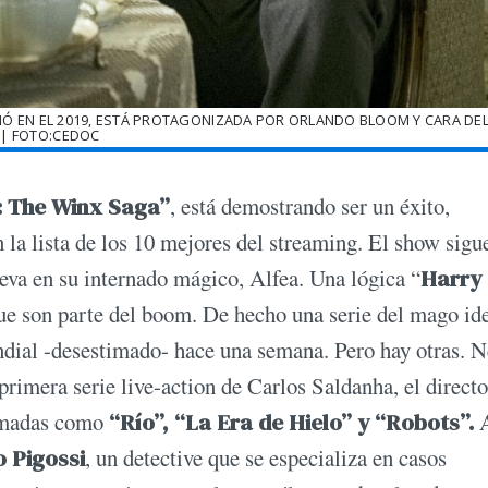
ENÓ EN EL 2019, ESTÁ PROTAGONIZADA POR ORLANDO BLOOM Y CARA DE
| FOTO:CEDOC
e: The Winx Saga”
, está demostrando ser un éxito,
n la lista de los 10 mejores del streaming. El show sigu
ueva en su internado mágico, Alfea. Una lógica “
Harry
 que son parte del boom. De hecho una serie del mago id
ial -desestimado- hace una semana. Pero hay otras. Ne
 primera serie live-action de Carlos Saldanha, el direct
nimadas como
“Río”, “La Era de Hielo” y “Robots”.
A
 Pigossi
, un detective que se especializa en casos