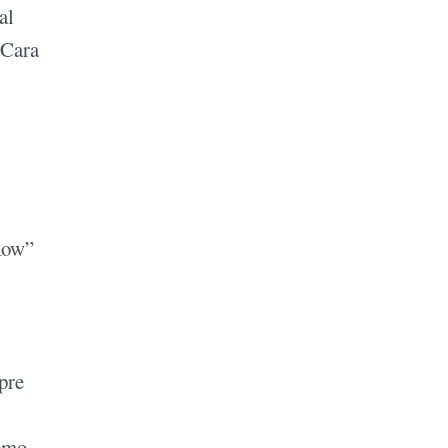
al
 Cara
,
 Row”
pre
como