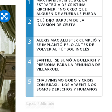
1
MARTÍN MENEM SOBRE LA
ESTRATEGIA DE CRISTINA
KIRCHNER: "NO CREO QUE
ALGUIEN DE AFUERA LE PUEDA
DECIR A LA JUSTICIA LO QUE
2
QUÉ DIJO BARDEM DE LA
TIENE QUE HACER"
INVASIÓN DE CEUTA
3
ALEXIS MAC ALLISTER CUMPLIÓ Y
SE IMPLANTÓ PELO ANTES DE
VOLVER AL FÚTBOL INGLÉS
4
SANTILLI SE SUMÓ A BULLRICH Y
PRESIONA PARA LA RENUNCIA DE
VILLARRUEL
5
CHAUVINISMO BOBO Y CRISIS
CON BRASIL: LOS ARGENTINOS
SOMOS DERECHOS Y HUMANOS
Espacio Publicitario