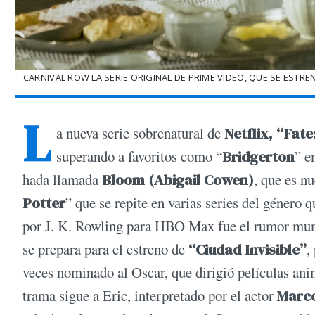
CARNIVAL ROW LA SERIE ORIGINAL DE PRIME VIDEO, QUE SE ESTR
L
a nueva serie sobrenatural de
Netflix, “Fat
superando a favoritos como “
Bridgerton
” e
hada llamada
Bloom (Abigail Cowen)
, que es n
Potter
” que se repite en varias series del género
por J. K. Rowling para HBO Max fue el rumor mund
se prepara para el estreno de
“Ciudad Invisible”
,
veces nominado al Oscar, que dirigió películas a
trama sigue a Eric, interpretado por el actor
Marco