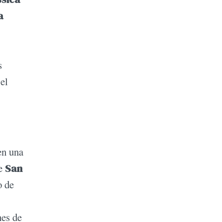
a
s
el
en una
re
San
o de
nes de