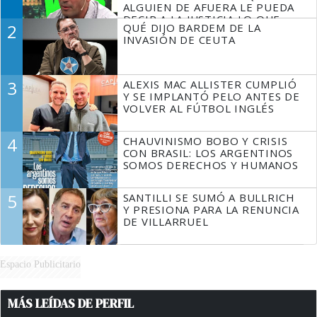
ALGUIEN DE AFUERA LE PUEDA
DECIR A LA JUSTICIA LO QUE
2
QUÉ DIJO BARDEM DE LA
TIENE QUE HACER"
INVASIÓN DE CEUTA
3
ALEXIS MAC ALLISTER CUMPLIÓ
Y SE IMPLANTÓ PELO ANTES DE
VOLVER AL FÚTBOL INGLÉS
4
CHAUVINISMO BOBO Y CRISIS
CON BRASIL: LOS ARGENTINOS
SOMOS DERECHOS Y HUMANOS
5
SANTILLI SE SUMÓ A BULLRICH
Y PRESIONA PARA LA RENUNCIA
DE VILLARRUEL
Espacio Publicitario
MÁS LEÍDAS DE PERFIL