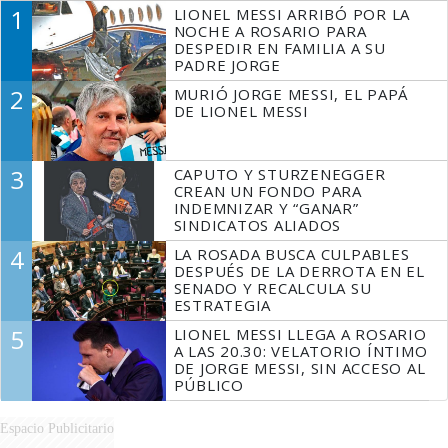
1
LIONEL MESSI ARRIBÓ POR LA
NOCHE A ROSARIO PARA
DESPEDIR EN FAMILIA A SU
PADRE JORGE
2
MURIÓ JORGE MESSI, EL PAPÁ
DE LIONEL MESSI
3
CAPUTO Y STURZENEGGER
CREAN UN FONDO PARA
INDEMNIZAR Y “GANAR”
SINDICATOS ALIADOS
4
LA ROSADA BUSCA CULPABLES
DESPUÉS DE LA DERROTA EN EL
SENADO Y RECALCULA SU
ESTRATEGIA
5
LIONEL MESSI LLEGA A ROSARIO
A LAS 20.30: VELATORIO ÍNTIMO
DE JORGE MESSI, SIN ACCESO AL
PÚBLICO
Espacio Publicitario