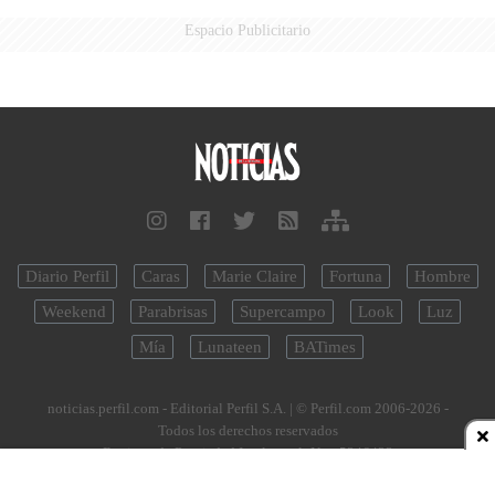
Espacio Publicitario
Diario Perfil
Caras
Marie Claire
Fortuna
Hombre
Weekend
Parabrisas
Supercampo
Look
Luz
Mía
Lunateen
BATimes
noticias.perfil.com - Editorial Perfil S.A.
| © Perfil.com 2006-2026 -
Todos los derechos reservados
Registro de Propiedad Intelectual: Nro. 5346433