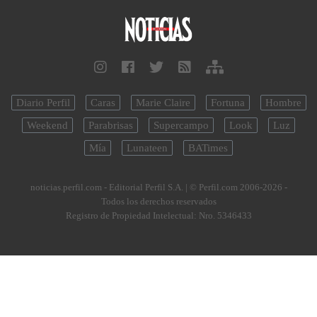
Diario Perfil
Caras
Marie Claire
Fortuna
Hombre
Weekend
Parabrisas
Supercampo
Look
Luz
Mía
Lunateen
BATimes
noticias.perfil.com - Editorial Perfil S.A.
| © Perfil.com 2006-2026 -
Todos los derechos reservados
Registro de Propiedad Intelectual: Nro. 5346433