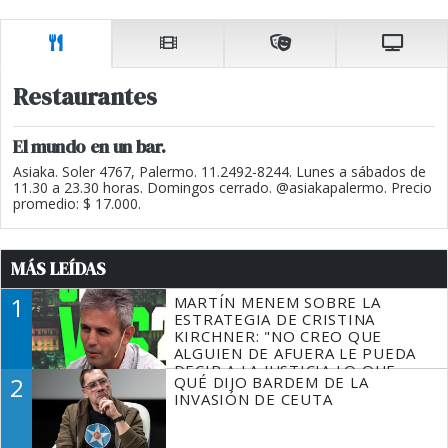
Restaurantes
El mundo en un bar.
Asiaka. Soler 4767, Palermo. 11.2492-8244. Lunes a sábados de
11.30 a 23.30 horas. Domingos cerrado. @asiakapalermo. Precio
promedio: $ 17.000.
MÁS LEÍDAS
1
MARTÍN MENEM SOBRE LA
ESTRATEGIA DE CRISTINA
KIRCHNER: "NO CREO QUE
ALGUIEN DE AFUERA LE PUEDA
DECIR A LA JUSTICIA LO QUE
2
QUÉ DIJO BARDEM DE LA
TIENE QUE HACER"
INVASIÓN DE CEUTA