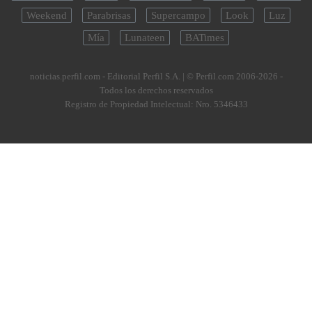
Weekend
Parabrisas
Supercampo
Look
Luz
Mía
Lunateen
BATimes
noticias.perfil.com - Editorial Perfil S.A.
| © Perfil.com 2006-2026 -
Todos los derechos reservados
Registro de Propiedad Intelectual: Nro. 5346433