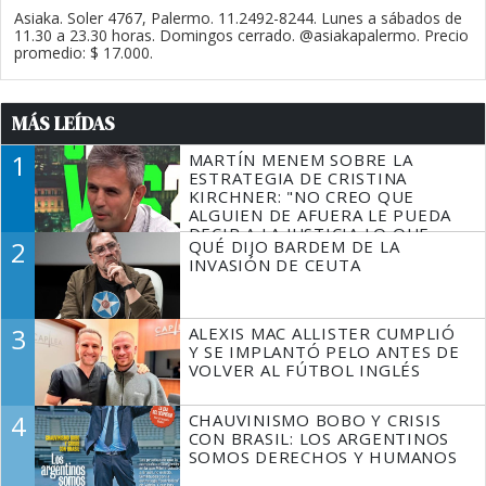
Asiaka. Soler 4767, Palermo. 11.2492-8244. Lunes a sábados de
11.30 a 23.30 horas. Domingos cerrado. @asiakapalermo. Precio
promedio: $ 17.000.
MÁS LEÍDAS
1
MARTÍN MENEM SOBRE LA
ESTRATEGIA DE CRISTINA
KIRCHNER: "NO CREO QUE
ALGUIEN DE AFUERA LE PUEDA
DECIR A LA JUSTICIA LO QUE
2
QUÉ DIJO BARDEM DE LA
TIENE QUE HACER"
INVASIÓN DE CEUTA
3
ALEXIS MAC ALLISTER CUMPLIÓ
Y SE IMPLANTÓ PELO ANTES DE
VOLVER AL FÚTBOL INGLÉS
4
CHAUVINISMO BOBO Y CRISIS
CON BRASIL: LOS ARGENTINOS
SOMOS DERECHOS Y HUMANOS