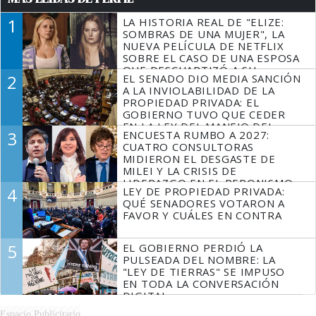
1
LA HISTORIA REAL DE "ELIZE:
SOMBRAS DE UNA MUJER", LA
NUEVA PELÍCULA DE NETFLIX
SOBRE EL CASO DE UNA ESPOSA
QUE DESCUARTIZÓ A SU
2
EL SENADO DIO MEDIA SANCIÓN
MARIDO
A LA INVIOLABILIDAD DE LA
PROPIEDAD PRIVADA: EL
GOBIERNO TUVO QUE CEDER
EN LA LEY DEL MANEJO DEL
3
ENCUESTA RUMBO A 2027:
FUEGO
CUATRO CONSULTORAS
MIDIERON EL DESGASTE DE
MILEI Y LA CRISIS DE
LIDERAZGO EN EL PERONISMO
4
LEY DE PROPIEDAD PRIVADA:
QUÉ SENADORES VOTARON A
FAVOR Y CUÁLES EN CONTRA
5
EL GOBIERNO PERDIÓ LA
PULSEADA DEL NOMBRE: LA
"LEY DE TIERRAS" SE IMPUSO
EN TODA LA CONVERSACIÓN
DIGITAL
Espacio Publicitario