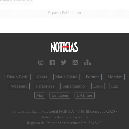
Espacio Publicitario
Diario Perfil
Caras
Marie Claire
Fortuna
Hombre
Weekend
Parabrisas
Supercampo
Look
Luz
Mía
Lunateen
BATimes
noticias.perfil.com - Editorial Perfil S.A.
| © Perfil.com 2006-2026 -
Todos los derechos reservados
Registro de Propiedad Intelectual: Nro. 5346433