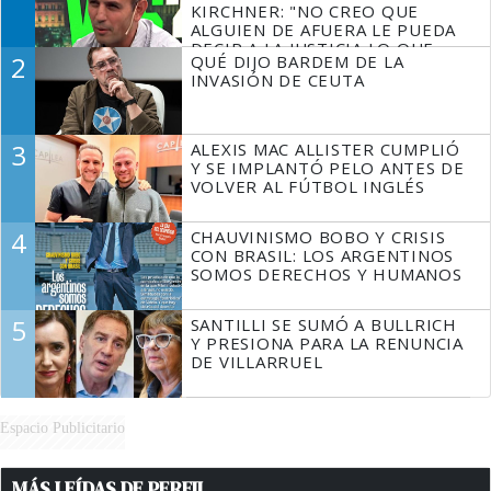
KIRCHNER: "NO CREO QUE
ALGUIEN DE AFUERA LE PUEDA
DECIR A LA JUSTICIA LO QUE
2
QUÉ DIJO BARDEM DE LA
TIENE QUE HACER"
INVASIÓN DE CEUTA
3
ALEXIS MAC ALLISTER CUMPLIÓ
Y SE IMPLANTÓ PELO ANTES DE
VOLVER AL FÚTBOL INGLÉS
4
CHAUVINISMO BOBO Y CRISIS
CON BRASIL: LOS ARGENTINOS
SOMOS DERECHOS Y HUMANOS
5
SANTILLI SE SUMÓ A BULLRICH
Y PRESIONA PARA LA RENUNCIA
DE VILLARRUEL
Espacio Publicitario
MÁS LEÍDAS DE PERFIL