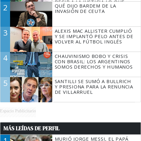
DECIR A LA JUSTICIA LO QUE
2
QUÉ DIJO BARDEM DE LA
TIENE QUE HACER"
INVASIÓN DE CEUTA
3
ALEXIS MAC ALLISTER CUMPLIÓ
Y SE IMPLANTÓ PELO ANTES DE
VOLVER AL FÚTBOL INGLÉS
4
CHAUVINISMO BOBO Y CRISIS
CON BRASIL: LOS ARGENTINOS
SOMOS DERECHOS Y HUMANOS
5
SANTILLI SE SUMÓ A BULLRICH
Y PRESIONA PARA LA RENUNCIA
DE VILLARRUEL
Espacio Publicitario
MÁS LEÍDAS DE PERFIL
1
MURIÓ JORGE MESSI, EL PAPÁ