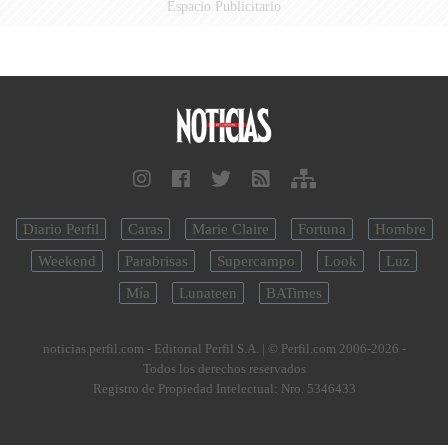
Espacio Publicitario
Diario Perfil
Caras
Marie Claire
Fortuna
Hombre
Weekend
Parabrisas
Supercampo
Look
Luz
Mía
Lunateen
BATimes
noticias.perfil.com - Editorial Perfil S.A.
| © Perfil.com 2006-2026 -
Todos los derechos reservados
Registro de Propiedad Intelectual: Nro. 5346433