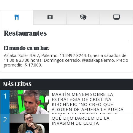
Restaurantes
El mundo en un bar.
Asiaka. Soler 4767, Palermo. 11.2492-8244. Lunes a sábados de
11.30 a 23.30 horas. Domingos cerrado. @asiakapalermo. Precio
promedio: $ 17.000.
MÁS LEÍDAS
1
MARTÍN MENEM SOBRE LA
ESTRATEGIA DE CRISTINA
KIRCHNER: "NO CREO QUE
ALGUIEN DE AFUERA LE PUEDA
DECIR A LA JUSTICIA LO QUE
2
QUÉ DIJO BARDEM DE LA
TIENE QUE HACER"
INVASIÓN DE CEUTA