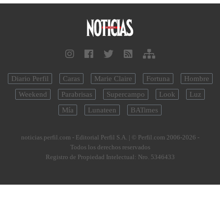
Diario Perfil
Caras
Marie Claire
Fortuna
Hombre
Weekend
Parabrisas
Supercampo
Look
Luz
Mía
Lunateen
BATimes
noticias.perfil.com - Editorial Perfil S.A.
| © Perfil.com 2006-2026 -
Todos los derechos reservados
Registro de Propiedad Intelectual: Nro. 5346433