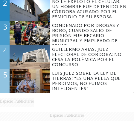
2
NO LE EXPLOTÓ EL CELULAR:
FUEGO
UN HOMBRE FUE DETENIDO EN
CÓRDOBA ACUSADO POR EL
FEMICIDIO DE SU ESPOSA
3
CONDENADO POR DROGAS Y
ROBO, CUANDO SALIÓ DE
PRISIÓN FUE BECARIO
MUNICIPAL Y EMPLEADO DE
SENAF
4
GUILLERMO ARIAS, JUEZ
ELECTORAL DE CÓRDOBA: NO
CESA LA POLÉMICA POR EL
CONCURSO
5
LUIS JUEZ SOBRE LA LEY DE
TIERRAS: "ES UNA PELEA QUE
PERDIMOS, NO FUIMOS
INTELIGENTES"
Espacio Publicitario
Espacio Publicitario