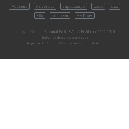
Weekend
Parabrisas
Supercampo
Look
Luz
Mía
Lunateen
BATimes
noticias.perfil.com - Editorial Perfil S.A.
| © Perfil.com 2006-2026 -
Todos los derechos reservados
Registro de Propiedad Intelectual: Nro. 5346433