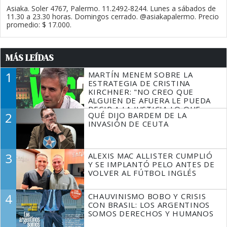
Asiaka. Soler 4767, Palermo. 11.2492-8244. Lunes a sábados de
11.30 a 23.30 horas. Domingos cerrado. @asiakapalermo. Precio
promedio: $ 17.000.
MÁS LEÍDAS
1
MARTÍN MENEM SOBRE LA
ESTRATEGIA DE CRISTINA
KIRCHNER: "NO CREO QUE
ALGUIEN DE AFUERA LE PUEDA
DECIR A LA JUSTICIA LO QUE
2
QUÉ DIJO BARDEM DE LA
TIENE QUE HACER"
INVASIÓN DE CEUTA
3
ALEXIS MAC ALLISTER CUMPLIÓ
Y SE IMPLANTÓ PELO ANTES DE
VOLVER AL FÚTBOL INGLÉS
4
CHAUVINISMO BOBO Y CRISIS
CON BRASIL: LOS ARGENTINOS
SOMOS DERECHOS Y HUMANOS