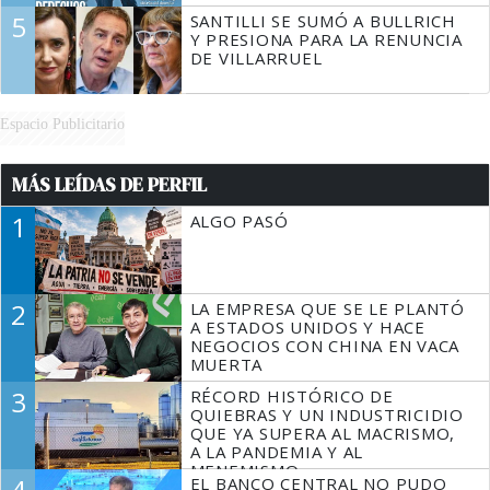
5
SANTILLI SE SUMÓ A BULLRICH
Y PRESIONA PARA LA RENUNCIA
DE VILLARRUEL
Espacio Publicitario
MÁS LEÍDAS DE PERFIL
1
ALGO PASÓ
2
LA EMPRESA QUE SE LE PLANTÓ
A ESTADOS UNIDOS Y HACE
NEGOCIOS CON CHINA EN VACA
MUERTA
3
RÉCORD HISTÓRICO DE
QUIEBRAS Y UN INDUSTRICIDIO
QUE YA SUPERA AL MACRISMO,
A LA PANDEMIA Y AL
MENEMISMO
4
EL BANCO CENTRAL NO PUDO