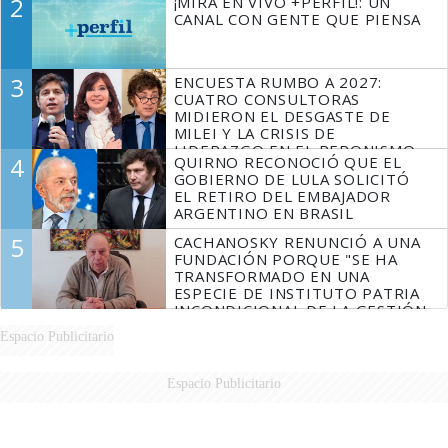
2
¡MIRÁ EN VIVO +PERFIL!: UN
CANAL CON GENTE QUE PIENSA
3
ENCUESTA RUMBO A 2027:
CUATRO CONSULTORAS
MIDIERON EL DESGASTE DE
MILEI Y LA CRISIS DE
LIDERAZGO EN EL PERONISMO
4
QUIRNO RECONOCIÓ QUE EL
GOBIERNO DE LULA SOLICITÓ
EL RETIRO DEL EMBAJADOR
ARGENTINO EN BRASIL
5
CACHANOSKY RENUNCIÓ A UNA
FUNDACIÓN PORQUE "SE HA
TRANSFORMADO EN UNA
ESPECIE DE INSTITUTO PATRIA
INCONDICIONAL DE LA GESTIÓN
DE MILEI"
Espacio Publicitario
Espacio Publicitario