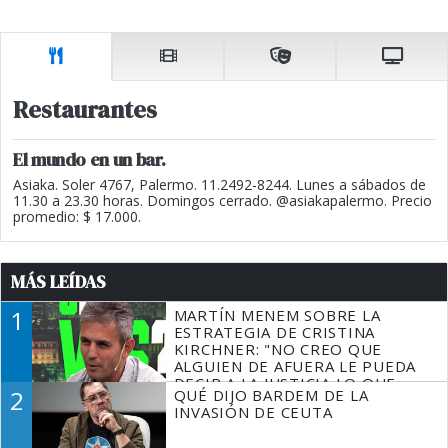
Restaurantes
El mundo en un bar.
Asiaka. Soler 4767, Palermo. 11.2492-8244. Lunes a sábados de
11.30 a 23.30 horas. Domingos cerrado. @asiakapalermo. Precio
promedio: $ 17.000.
MÁS LEÍDAS
1
MARTÍN MENEM SOBRE LA
ESTRATEGIA DE CRISTINA
KIRCHNER: "NO CREO QUE
ALGUIEN DE AFUERA LE PUEDA
DECIR A LA JUSTICIA LO QUE
2
QUÉ DIJO BARDEM DE LA
TIENE QUE HACER"
INVASIÓN DE CEUTA