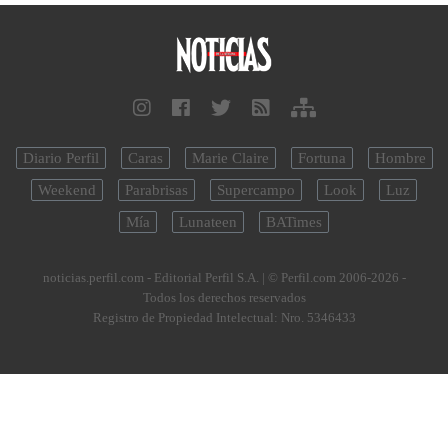
Diario Perfil
Caras
Marie Claire
Fortuna
Hombre
Weekend
Parabrisas
Supercampo
Look
Luz
Mía
Lunateen
BATimes
noticias.perfil.com - Editorial Perfil S.A.
| © Perfil.com 2006-2026 -
Todos los derechos reservados
Registro de Propiedad Intelectual: Nro. 5346433