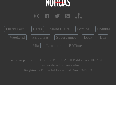
Diario Perfil
Caras
Marie Claire
Fortuna
Hombre
Weekend
Parabrisas
Supercampo
Look
Luz
Mía
Lunateen
BATimes
noticias.perfil.com - Editorial Perfil S.A.
| © Perfil.com 2006-2026 -
Todos los derechos reservados
Registro de Propiedad Intelectual: Nro. 5346433