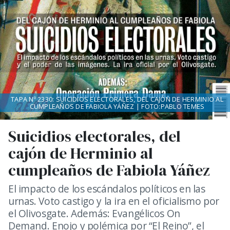
TAPA Nº 2330: SUICIDIOS ELECTORALES, DEL CAJÓN DE HERMINIO AL
CUMPLEAÑOS DE FABIOLA YÁÑEZ | FOTO:PABLO TEMES
Suicidios electorales, del
cajón de Herminio al
cumpleaños de Fabiola Yáñez
El impacto de los escándalos políticos en las
urnas. Voto castigo y la ira en el oficialismo por
el Olivosgate. Además: Evangélicos On
Demand. Enojo y polémica por “El Reino”, el