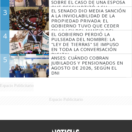
SOBRE EL CASO DE UNA ESPOSA
QUE DESCUARTIZÓ A SU
3
EL SENADO DIO MEDIA SANCIÓN
MARIDO
A LA INVIOLABILIDAD DE LA
PROPIEDAD PRIVADA: EL
GOBIERNO TUVO QUE CEDER
EN LA LEY DEL MANEJO DEL
4
EL GOBIERNO PERDIÓ LA
FUEGO
PULSEADA DEL NOMBRE: LA
"LEY DE TIERRAS" SE IMPUSO
EN TODA LA CONVERSACIÓN
DIGITAL
5
ANSES: CUÁNDO COBRAN
JUBILADOS Y PENSIONADOS EN
AGOSTO DE 2026, SEGÚN EL
DNI
Espacio Publicitario
Espacio Publicitario