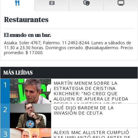
Restaurantes
El mundo en un bar.
Asiaka. Soler 4767, Palermo. 11.2492-8244. Lunes a sábados de
11.30 a 23.30 horas. Domingos cerrado. @asiakapalermo. Precio
promedio: $ 17.000.
MÁS LEÍDAS
1
MARTÍN MENEM SOBRE LA
ESTRATEGIA DE CRISTINA
KIRCHNER: "NO CREO QUE
ALGUIEN DE AFUERA LE PUEDA
DECIR A LA JUSTICIA LO QUE
2
QUÉ DIJO BARDEM DE LA
TIENE QUE HACER"
INVASIÓN DE CEUTA
3
ALEXIS MAC ALLISTER CUMPLIÓ
Y SE IMPLANTÓ PELO ANTES DE