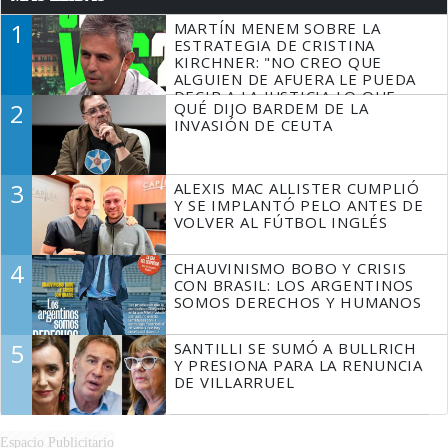
1
MARTÍN MENEM SOBRE LA
ESTRATEGIA DE CRISTINA
KIRCHNER: "NO CREO QUE
ALGUIEN DE AFUERA LE PUEDA
DECIR A LA JUSTICIA LO QUE
2
QUÉ DIJO BARDEM DE LA
TIENE QUE HACER"
INVASIÓN DE CEUTA
3
ALEXIS MAC ALLISTER CUMPLIÓ
Y SE IMPLANTÓ PELO ANTES DE
VOLVER AL FÚTBOL INGLÉS
4
CHAUVINISMO BOBO Y CRISIS
CON BRASIL: LOS ARGENTINOS
SOMOS DERECHOS Y HUMANOS
5
SANTILLI SE SUMÓ A BULLRICH
Y PRESIONA PARA LA RENUNCIA
DE VILLARRUEL
Espacio Publicitario