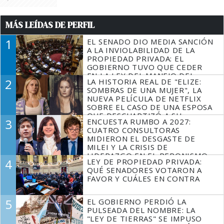
MÁS LEÍDAS DE PERFIL
1
EL SENADO DIO MEDIA SANCIÓN
A LA INVIOLABILIDAD DE LA
PROPIEDAD PRIVADA: EL
GOBIERNO TUVO QUE CEDER
EN LA LEY DEL MANEJO DEL
2
LA HISTORIA REAL DE "ELIZE:
FUEGO
SOMBRAS DE UNA MUJER", LA
NUEVA PELÍCULA DE NETFLIX
SOBRE EL CASO DE UNA ESPOSA
QUE DESCUARTIZÓ A SU
3
ENCUESTA RUMBO A 2027:
MARIDO
CUATRO CONSULTORAS
MIDIERON EL DESGASTE DE
MILEI Y LA CRISIS DE
LIDERAZGO EN EL PERONISMO
4
LEY DE PROPIEDAD PRIVADA:
QUÉ SENADORES VOTARON A
FAVOR Y CUÁLES EN CONTRA
5
EL GOBIERNO PERDIÓ LA
PULSEADA DEL NOMBRE: LA
"LEY DE TIERRAS" SE IMPUSO