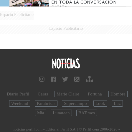
EN TODA LA CONVERSACIÓN
DIGITAL
Espacio Publicitario
Espacio Publicitario
Diario Perfil
Caras
Marie Claire
Fortuna
Hombre
Weekend
Parabrisas
Supercampo
Look
Luz
Mía
Lunateen
BATimes
noticias.perfil.com - Editorial Perfil S.A.
| © Perfil.com 2006-2026 -