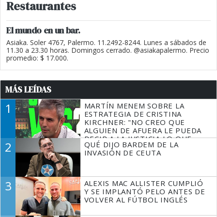
Restaurantes
El mundo en un bar.
Asiaka. Soler 4767, Palermo. 11.2492-8244. Lunes a sábados de
11.30 a 23.30 horas. Domingos cerrado. @asiakapalermo. Precio
promedio: $ 17.000.
MÁS LEÍDAS
1
MARTÍN MENEM SOBRE LA
ESTRATEGIA DE CRISTINA
KIRCHNER: "NO CREO QUE
ALGUIEN DE AFUERA LE PUEDA
DECIR A LA JUSTICIA LO QUE
2
QUÉ DIJO BARDEM DE LA
TIENE QUE HACER"
INVASIÓN DE CEUTA
3
ALEXIS MAC ALLISTER CUMPLIÓ
Y SE IMPLANTÓ PELO ANTES DE
VOLVER AL FÚTBOL INGLÉS