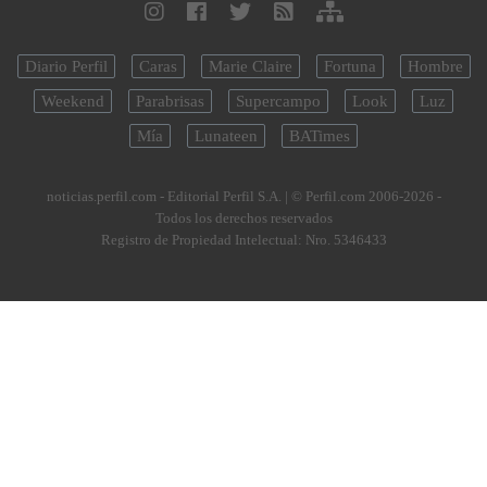
Diario Perfil
Caras
Marie Claire
Fortuna
Hombre
Weekend
Parabrisas
Supercampo
Look
Luz
Mía
Lunateen
BATimes
noticias.perfil.com - Editorial Perfil S.A.
| © Perfil.com 2006-2026 -
Todos los derechos reservados
Registro de Propiedad Intelectual: Nro. 5346433