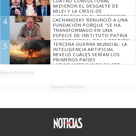
CUATRO CONSULTORAS
MIDIERON EL DESGASTE DE
MILEI Y LA CRISIS DE
LIDERAZGO EN EL PERONISMO
4
CACHANOSKY RENUNCIÓ A UNA
FUNDACIÓN PORQUE "SE HA
TRANSFORMADO EN UNA
ESPECIE DE INSTITUTO PATRIA
INCONDICIONAL DE LA GESTIÓN
5
TERCERA GUERRA MUNDIAL: LA
DE MILEI"
INTELIGENCIA ARTIFICIAL
REVELÓ CUÁLES SERÍAN LOS
PRIMEROS PAÍSES
LATINOAMERICANOS EN SER
DERROTADOS
Espacio Publicitario
Espacio Publicitario