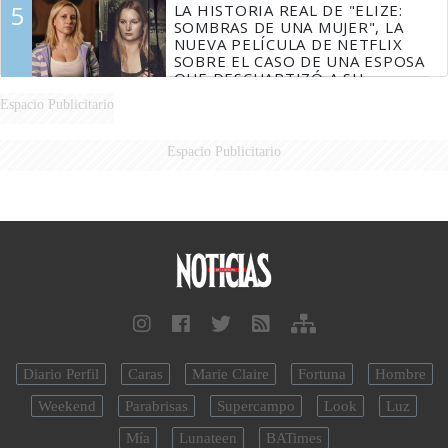
5
LA HISTORIA REAL DE "ELIZE:
SOMBRAS DE UNA MUJER", LA
NUEVA PELÍCULA DE NETFLIX
SOBRE EL CASO DE UNA ESPOSA
QUE DESCUARTIZÓ A SU
MARIDO
Espacio Publicitario
Espacio Publicitario
Diario Perfil
Caras
Marie Claire
Fortuna
Hombre
Weekend
Parabrisas
Supercampo
Look
Luz
Mía
Lunateen
BATimes