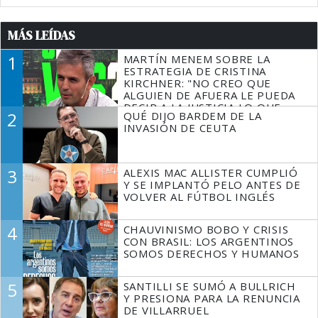
MÁS LEÍDAS
1
MARTÍN MENEM SOBRE LA
ESTRATEGIA DE CRISTINA
KIRCHNER: "NO CREO QUE
ALGUIEN DE AFUERA LE PUEDA
DECIR A LA JUSTICIA LO QUE
2
QUÉ DIJO BARDEM DE LA
TIENE QUE HACER"
INVASIÓN DE CEUTA
3
ALEXIS MAC ALLISTER CUMPLIÓ
Y SE IMPLANTÓ PELO ANTES DE
VOLVER AL FÚTBOL INGLÉS
4
CHAUVINISMO BOBO Y CRISIS
CON BRASIL: LOS ARGENTINOS
SOMOS DERECHOS Y HUMANOS
5
SANTILLI SE SUMÓ A BULLRICH
Y PRESIONA PARA LA RENUNCIA
DE VILLARRUEL