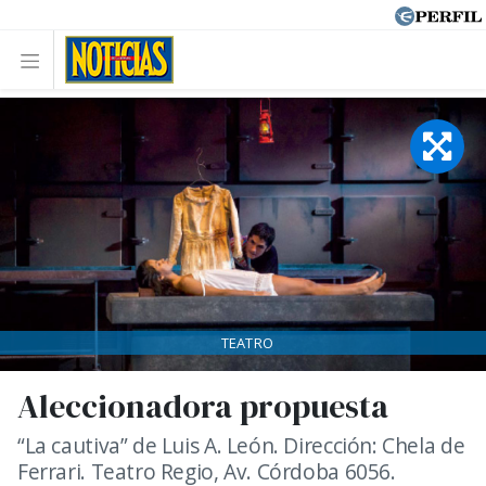
TEATRO
Aleccionadora propuesta
“La cautiva” de Luis A. León. Dirección: Chela de
Ferrari. Teatro Regio, Av. Córdoba 6056.