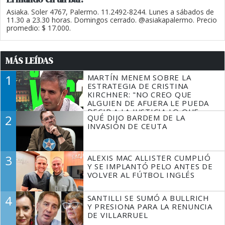
Asiaka. Soler 4767, Palermo. 11.2492-8244. Lunes a sábados de
11.30 a 23.30 horas. Domingos cerrado. @asiakapalermo. Precio
promedio: $ 17.000.
MÁS LEÍDAS
1
MARTÍN MENEM SOBRE LA
ESTRATEGIA DE CRISTINA
KIRCHNER: "NO CREO QUE
ALGUIEN DE AFUERA LE PUEDA
DECIR A LA JUSTICIA LO QUE
2
QUÉ DIJO BARDEM DE LA
TIENE QUE HACER"
INVASIÓN DE CEUTA
3
ALEXIS MAC ALLISTER CUMPLIÓ
Y SE IMPLANTÓ PELO ANTES DE
VOLVER AL FÚTBOL INGLÉS
4
SANTILLI SE SUMÓ A BULLRICH
Y PRESIONA PARA LA RENUNCIA
DE VILLARRUEL