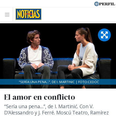
“SERÍA UNA PENA...”, DE I. MARTINIC | FOTO:CEDOC
El amor en conflicto
“Sería una pena…”, de I. Martinić. Con V.
D’Alessandro y J. Ferré. Moscú Teatro, Ramírez