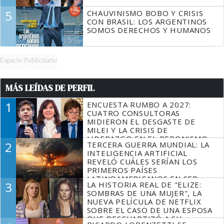
5
CHAUVINISMO BOBO Y CRISIS
CON BRASIL: LOS ARGENTINOS
SOMOS DERECHOS Y HUMANOS
Espacio Publicitario
MÁS LEÍDAS DE PERFIL
1
ENCUESTA RUMBO A 2027:
CUATRO CONSULTORAS
MIDIERON EL DESGASTE DE
MILEI Y LA CRISIS DE
LIDERAZGO EN EL PERONISMO
2
TERCERA GUERRA MUNDIAL: LA
INTELIGENCIA ARTIFICIAL
REVELÓ CUÁLES SERÍAN LOS
PRIMEROS PAÍSES
LATINOAMERICANOS EN SER
3
LA HISTORIA REAL DE "ELIZE:
DERROTADOS
SOMBRAS DE UNA MUJER", LA
NUEVA PELÍCULA DE NETFLIX
SOBRE EL CASO DE UNA ESPOSA
QUE DESCUARTIZÓ A SU