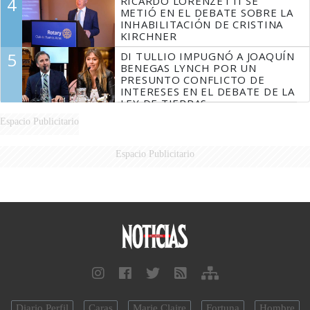
4
RICARDO LORENZETTI SE
MARIDO
METIÓ EN EL DEBATE SOBRE LA
INHABILITACIÓN DE CRISTINA
KIRCHNER
5
DI TULLIO IMPUGNÓ A JOAQUÍN
BENEGAS LYNCH POR UN
PRESUNTO CONFLICTO DE
INTERESES EN EL DEBATE DE LA
LEY DE TIERRAS
Espacio Publicitario
Espacio Publicitario
Diario Perfil
Caras
Marie Claire
Fortuna
Hombre