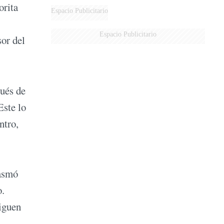
orita
Espacio Publicitario
Espacio Publicitario
sor del
pués de
Este lo
ntro,
lasmó
o.
siguen