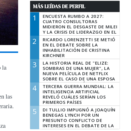
MÁS LEÍDAS DE PERFIL
1
ENCUESTA RUMBO A 2027:
CUATRO CONSULTORAS
MIDIERON EL DESGASTE DE MILEI
Y LA CRISIS DE LIDERAZGO EN EL
PERONISMO
2
RICARDO LORENZETTI SE METIÓ
EN EL DEBATE SOBRE LA
INHABILITACIÓN DE CRISTINA
KIRCHNER
3
LA HISTORIA REAL DE "ELIZE:
 la
SOMBRAS DE UNA MUJER", LA
NUEVA PELÍCULA DE NETFLIX
SOBRE EL CASO DE UNA ESPOSA
QUE DESCUARTIZÓ A SU
4
TERCERA GUERRA MUNDIAL: LA
MARIDO
INTELIGENCIA ARTIFICIAL
en las
REVELÓ CUÁLES SERÍAN LOS
PRIMEROS PAÍSES
raria.
LATINOAMERICANOS EN SER
5
DI TULLIO IMPUGNÓ A JOAQUÍN
DERROTADOS
BENEGAS LYNCH POR UN
PRESUNTO CONFLICTO DE
eza
INTERESES EN EL DEBATE DE LA
LEY DE TIERRAS