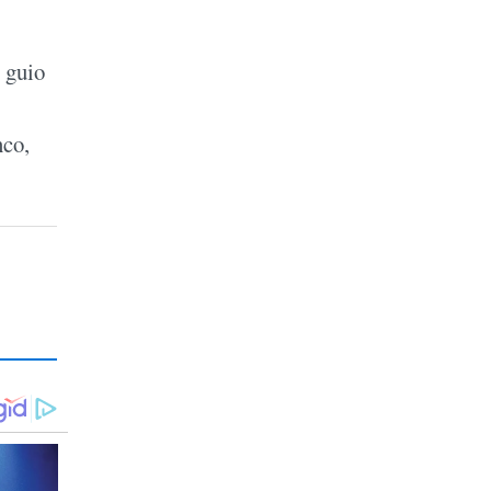
 guio
nco,