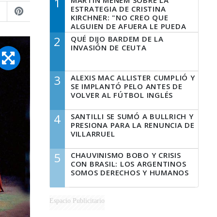
1
MARTÍN MENEM SOBRE LA
ESTRATEGIA DE CRISTINA
KIRCHNER: "NO CREO QUE
ALGUIEN DE AFUERA LE PUEDA
DECIR A LA JUSTICIA LO QUE
2
QUÉ DIJO BARDEM DE LA
TIENE QUE HACER"
INVASIÓN DE CEUTA
3
ALEXIS MAC ALLISTER CUMPLIÓ Y
SE IMPLANTÓ PELO ANTES DE
VOLVER AL FÚTBOL INGLÉS
4
SANTILLI SE SUMÓ A BULLRICH Y
PRESIONA PARA LA RENUNCIA DE
VILLARRUEL
5
CHAUVINISMO BOBO Y CRISIS
CON BRASIL: LOS ARGENTINOS
SOMOS DERECHOS Y HUMANOS
Espacio Publicitario