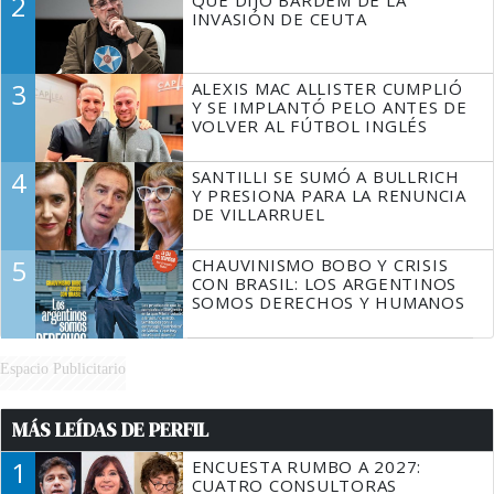
2
QUÉ DIJO BARDEM DE LA
TIENE QUE HACER"
INVASIÓN DE CEUTA
3
ALEXIS MAC ALLISTER CUMPLIÓ
Y SE IMPLANTÓ PELO ANTES DE
VOLVER AL FÚTBOL INGLÉS
4
SANTILLI SE SUMÓ A BULLRICH
Y PRESIONA PARA LA RENUNCIA
DE VILLARRUEL
5
CHAUVINISMO BOBO Y CRISIS
CON BRASIL: LOS ARGENTINOS
SOMOS DERECHOS Y HUMANOS
Espacio Publicitario
MÁS LEÍDAS DE PERFIL
1
ENCUESTA RUMBO A 2027:
CUATRO CONSULTORAS