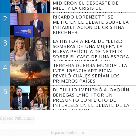
MIDIERON EL DESGASTE DE
MILEI Y LA CRISIS DE
LIDERAZGO EN EL PERONISMO
2
RICARDO LORENZETTI SE
METIÓ EN EL DEBATE SOBRE LA
INHABILITACIÓN DE CRISTINA
KIRCHNER
3
LA HISTORIA REAL DE "ELIZE:
SOMBRAS DE UNA MUJER", LA
NUEVA PELÍCULA DE NETFLIX
SOBRE EL CASO DE UNA ESPOSA
QUE DESCUARTIZÓ A SU
4
TERCERA GUERRA MUNDIAL: LA
MARIDO
INTELIGENCIA ARTIFICIAL
REVELÓ CUÁLES SERÍAN LOS
PRIMEROS PAÍSES
LATINOAMERICANOS EN SER
5
DI TULLIO IMPUGNÓ A JOAQUÍN
DERROTADOS
BENEGAS LYNCH POR UN
PRESUNTO CONFLICTO DE
INTERESES EN EL DEBATE DE LA
LEY DE TIERRAS
Espacio Publicitario
Espacio Publicitario