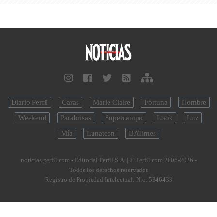
Diario Perfil
Caras
Marie Claire
Fortuna
Hombre
Weekend
Parabrisas
Supercampo
Look
Luz
Mía
Lunateen
BATimes
noticias.perfil.com - Editorial Perfil S.A.
| © Perfil.com 2006-2026 -
Todos los derechos reservados
Registro de Propiedad Intelectual: Nro. 5346433