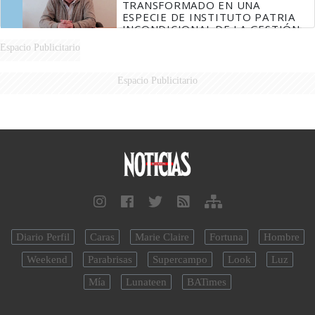
TRANSFORMADO EN UNA
ESPECIE DE INSTITUTO PATRIA
INCONDICIONAL DE LA GESTIÓN
DE MILEI"
Espacio Publicitario
Espacio Publicitario
Diario Perfil
Caras
Marie Claire
Fortuna
Hombre
Weekend
Parabrisas
Supercampo
Look
Luz
Mía
Lunateen
BATimes