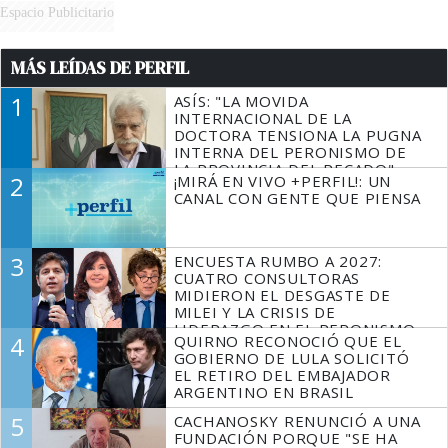
Espacio Publicitario
MÁS LEÍDAS DE PERFIL
1
ASÍS: "LA MOVIDA
INTERNACIONAL DE LA
DOCTORA TENSIONA LA PUGNA
INTERNA DEL PERONISMO DE
LA PROVINCIA DEL PECADO"
2
¡MIRÁ EN VIVO +PERFIL!: UN
CANAL CON GENTE QUE PIENSA
3
ENCUESTA RUMBO A 2027:
CUATRO CONSULTORAS
MIDIERON EL DESGASTE DE
MILEI Y LA CRISIS DE
LIDERAZGO EN EL PERONISMO
4
QUIRNO RECONOCIÓ QUE EL
GOBIERNO DE LULA SOLICITÓ
EL RETIRO DEL EMBAJADOR
ARGENTINO EN BRASIL
5
CACHANOSKY RENUNCIÓ A UNA
FUNDACIÓN PORQUE "SE HA