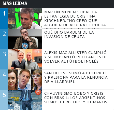
MÁS LEÍDAS
1
MARTÍN MENEM SOBRE LA
ESTRATEGIA DE CRISTINA
KIRCHNER: "NO CREO QUE
ALGUIEN DE AFUERA LE PUEDA
DECIR A LA JUSTICIA LO QUE
2
QUÉ DIJO BARDEM DE LA
TIENE QUE HACER"
INVASIÓN DE CEUTA
3
ALEXIS MAC ALLISTER CUMPLIÓ
Y SE IMPLANTÓ PELO ANTES DE
VOLVER AL FÚTBOL INGLÉS
4
SANTILLI SE SUMÓ A BULLRICH
Y PRESIONA PARA LA RENUNCIA
DE VILLARRUEL
5
CHAUVINISMO BOBO Y CRISIS
CON BRASIL: LOS ARGENTINOS
SOMOS DERECHOS Y HUMANOS