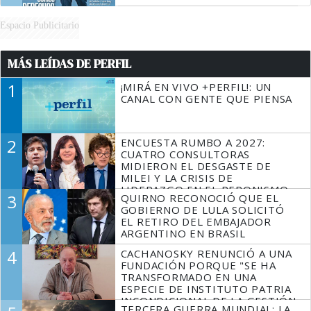
Espacio Publicitario
MÁS LEÍDAS DE PERFIL
1
¡MIRÁ EN VIVO +PERFIL!: UN
CANAL CON GENTE QUE PIENSA
2
ENCUESTA RUMBO A 2027:
CUATRO CONSULTORAS
MIDIERON EL DESGASTE DE
MILEI Y LA CRISIS DE
LIDERAZGO EN EL PERONISMO
3
QUIRNO RECONOCIÓ QUE EL
GOBIERNO DE LULA SOLICITÓ
EL RETIRO DEL EMBAJADOR
ARGENTINO EN BRASIL
4
CACHANOSKY RENUNCIÓ A UNA
FUNDACIÓN PORQUE "SE HA
TRANSFORMADO EN UNA
ESPECIE DE INSTITUTO PATRIA
INCONDICIONAL DE LA GESTIÓN
TERCERA GUERRA MUNDIAL: LA