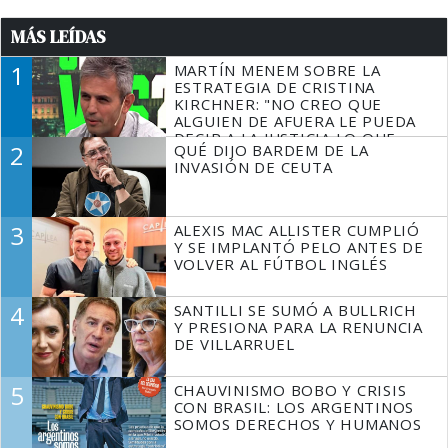
MÁS LEÍDAS
1
MARTÍN MENEM SOBRE LA
ESTRATEGIA DE CRISTINA
KIRCHNER: "NO CREO QUE
ALGUIEN DE AFUERA LE PUEDA
DECIR A LA JUSTICIA LO QUE
2
QUÉ DIJO BARDEM DE LA
TIENE QUE HACER"
INVASIÓN DE CEUTA
3
ALEXIS MAC ALLISTER CUMPLIÓ
Y SE IMPLANTÓ PELO ANTES DE
VOLVER AL FÚTBOL INGLÉS
4
SANTILLI SE SUMÓ A BULLRICH
Y PRESIONA PARA LA RENUNCIA
DE VILLARRUEL
5
CHAUVINISMO BOBO Y CRISIS
CON BRASIL: LOS ARGENTINOS
SOMOS DERECHOS Y HUMANOS