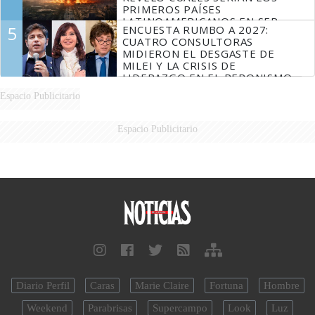
PRIMEROS PAÍSES
LATINOAMERICANOS EN SER
5
ENCUESTA RUMBO A 2027:
DERROTADOS
CUATRO CONSULTORAS
MIDIERON EL DESGASTE DE
MILEI Y LA CRISIS DE
LIDERAZGO EN EL PERONISMO
Espacio Publicitario
Espacio Publicitario
Diario Perfil
Caras
Marie Claire
Fortuna
Hombre
Weekend
Parabrisas
Supercampo
Look
Luz