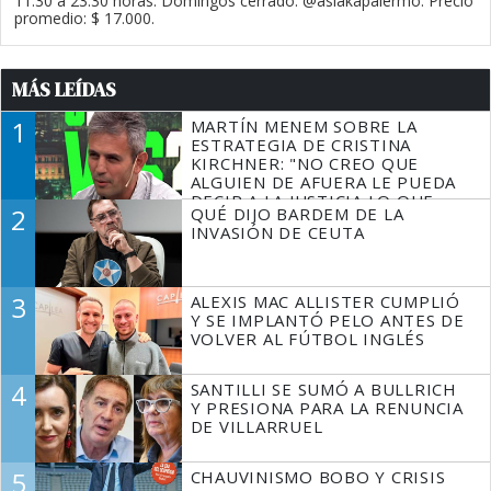
11.30 a 23.30 horas. Domingos cerrado. @asiakapalermo. Precio
promedio: $ 17.000.
MÁS LEÍDAS
1
MARTÍN MENEM SOBRE LA
ESTRATEGIA DE CRISTINA
KIRCHNER: "NO CREO QUE
ALGUIEN DE AFUERA LE PUEDA
DECIR A LA JUSTICIA LO QUE
2
QUÉ DIJO BARDEM DE LA
TIENE QUE HACER"
INVASIÓN DE CEUTA
3
ALEXIS MAC ALLISTER CUMPLIÓ
Y SE IMPLANTÓ PELO ANTES DE
VOLVER AL FÚTBOL INGLÉS
4
SANTILLI SE SUMÓ A BULLRICH
Y PRESIONA PARA LA RENUNCIA
DE VILLARRUEL
5
CHAUVINISMO BOBO Y CRISIS