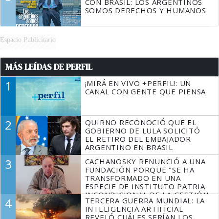
CON BRASIL: LOS ARGENTINOS
SOMOS DERECHOS Y HUMANOS
Espacio Publicitario
MÁS LEÍDAS DE PERFIL
1
¡MIRÁ EN VIVO +PERFIL!: UN
CANAL CON GENTE QUE PIENSA
2
QUIRNO RECONOCIÓ QUE EL
GOBIERNO DE LULA SOLICITÓ
EL RETIRO DEL EMBAJADOR
ARGENTINO EN BRASIL
3
CACHANOSKY RENUNCIÓ A UNA
FUNDACIÓN PORQUE "SE HA
TRANSFORMADO EN UNA
ESPECIE DE INSTITUTO PATRIA
INCONDICIONAL DE LA GESTIÓN
4
TERCERA GUERRA MUNDIAL: LA
DE MILEI"
INTELIGENCIA ARTIFICIAL
REVELÓ CUÁLES SERÍAN LOS