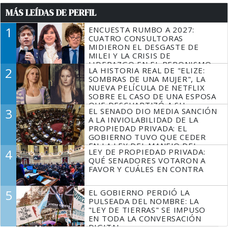
MÁS LEÍDAS DE PERFIL
1
ENCUESTA RUMBO A 2027:
CUATRO CONSULTORAS
MIDIERON EL DESGASTE DE
MILEI Y LA CRISIS DE
LIDERAZGO EN EL PERONISMO
2
LA HISTORIA REAL DE "ELIZE:
SOMBRAS DE UNA MUJER", LA
NUEVA PELÍCULA DE NETFLIX
SOBRE EL CASO DE UNA ESPOSA
QUE DESCUARTIZÓ A SU
3
EL SENADO DIO MEDIA SANCIÓN
MARIDO
A LA INVIOLABILIDAD DE LA
PROPIEDAD PRIVADA: EL
GOBIERNO TUVO QUE CEDER
EN LA LEY DEL MANEJO DEL
4
LEY DE PROPIEDAD PRIVADA:
FUEGO
QUÉ SENADORES VOTARON A
FAVOR Y CUÁLES EN CONTRA
5
EL GOBIERNO PERDIÓ LA
PULSEADA DEL NOMBRE: LA
"LEY DE TIERRAS" SE IMPUSO
EN TODA LA CONVERSACIÓN
DIGITAL