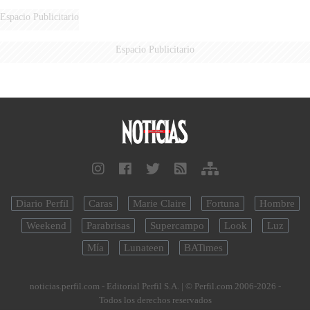
Espacio Publicitario
Espacio Publicitario
Diario Perfil
Caras
Marie Claire
Fortuna
Hombre
Weekend
Parabrisas
Supercampo
Look
Luz
Mía
Lunateen
BATimes
noticias.perfil.com - Editorial Perfil S.A.
| © Perfil.com 2006-2026 -
Todos los derechos reservados