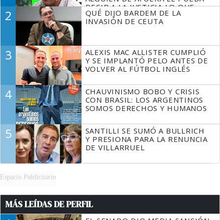
DECIR A LA JUSTICIA LO QUE
2
QUÉ DIJO BARDEM DE LA
TIENE QUE HACER"
INVASIÓN DE CEUTA
3
ALEXIS MAC ALLISTER CUMPLIÓ
Y SE IMPLANTÓ PELO ANTES DE
VOLVER AL FÚTBOL INGLÉS
4
CHAUVINISMO BOBO Y CRISIS
CON BRASIL: LOS ARGENTINOS
SOMOS DERECHOS Y HUMANOS
5
SANTILLI SE SUMÓ A BULLRICH
Y PRESIONA PARA LA RENUNCIA
DE VILLARRUEL
Espacio Publicitario
MÁS LEÍDAS DE PERFIL