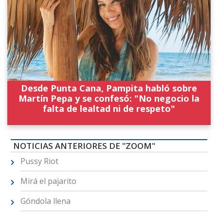
Desde Punta Cana, Pampita habló sobre
Martín Pepa y se confesó: "No negocio la
falta de lealtad ni de respeto"
NOTICIAS ANTERIORES DE "ZOOM"
Pussy Riot
Mirá el pajarito
Góndola llena