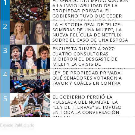
1
EL SENADO DIO MEDIA SANCIÓN
A LA INVIOLABILIDAD DE LA
PROPIEDAD PRIVADA: EL
GOBIERNO TUVO QUE CEDER
EN LA LEY DEL MANEJO DEL
2
LA HISTORIA REAL DE "ELIZE:
FUEGO
SOMBRAS DE UNA MUJER", LA
NUEVA PELÍCULA DE NETFLIX
SOBRE EL CASO DE UNA ESPOSA
QUE DESCUARTIZÓ A SU
3
ENCUESTA RUMBO A 2027:
MARIDO
CUATRO CONSULTORAS
MIDIERON EL DESGASTE DE
MILEI Y LA CRISIS DE
LIDERAZGO EN EL PERONISMO
4
LEY DE PROPIEDAD PRIVADA:
QUÉ SENADORES VOTARON A
FAVOR Y CUÁLES EN CONTRA
5
EL GOBIERNO PERDIÓ LA
PULSEADA DEL NOMBRE: LA
"LEY DE TIERRAS" SE IMPUSO
EN TODA LA CONVERSACIÓN
DIGITAL
Espacio Publicitario