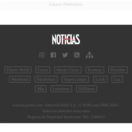
Espacio Publicitario
Diario Perfil
Caras
Marie Claire
Fortuna
Hombre
Weekend
Parabrisas
Supercampo
Look
Luz
Mía
Lunateen
BATimes
noticias.perfil.com - Editorial Perfil S.A.
| © Perfil.com 2006-2026 -
Todos los derechos reservados
Registro de Propiedad Intelectual: Nro. 5346433