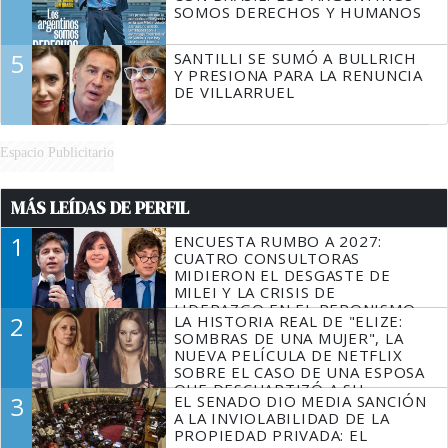
SOMOS DERECHOS Y HUMANOS
5
SANTILLI SE SUMÓ A BULLRICH
Y PRESIONA PARA LA RENUNCIA
DE VILLARRUEL
Espacio Publicitario
MÁS LEÍDAS DE PERFIL
1
ENCUESTA RUMBO A 2027:
CUATRO CONSULTORAS
MIDIERON EL DESGASTE DE
MILEI Y LA CRISIS DE
LIDERAZGO EN EL PERONISMO
2
LA HISTORIA REAL DE "ELIZE:
SOMBRAS DE UNA MUJER", LA
NUEVA PELÍCULA DE NETFLIX
SOBRE EL CASO DE UNA ESPOSA
QUE DESCUARTIZÓ A SU
3
EL SENADO DIO MEDIA SANCIÓN
MARIDO
A LA INVIOLABILIDAD DE LA
PROPIEDAD PRIVADA: EL