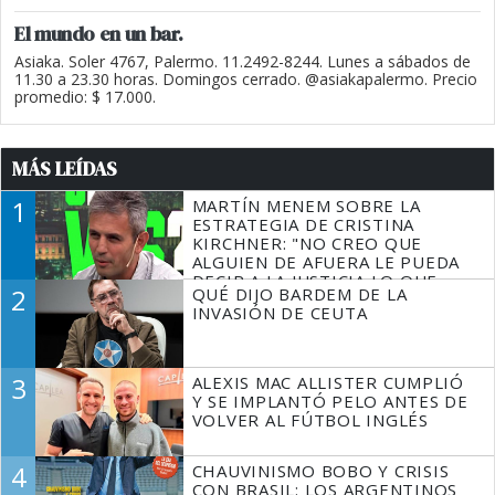
El mundo en un bar.
Asiaka. Soler 4767, Palermo. 11.2492-8244. Lunes a sábados de
11.30 a 23.30 horas. Domingos cerrado. @asiakapalermo. Precio
promedio: $ 17.000.
MÁS LEÍDAS
1
MARTÍN MENEM SOBRE LA
ESTRATEGIA DE CRISTINA
KIRCHNER: "NO CREO QUE
ALGUIEN DE AFUERA LE PUEDA
DECIR A LA JUSTICIA LO QUE
2
QUÉ DIJO BARDEM DE LA
TIENE QUE HACER"
INVASIÓN DE CEUTA
3
ALEXIS MAC ALLISTER CUMPLIÓ
Y SE IMPLANTÓ PELO ANTES DE
VOLVER AL FÚTBOL INGLÉS
4
CHAUVINISMO BOBO Y CRISIS
CON BRASIL: LOS ARGENTINOS