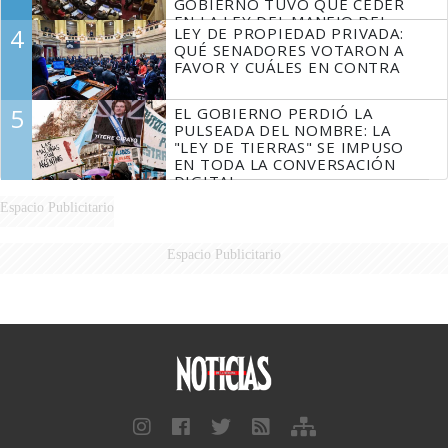
GOBIERNO TUVO QUE CEDER
EN LA LEY DEL MANEJO DEL
4
LEY DE PROPIEDAD PRIVADA:
FUEGO
QUÉ SENADORES VOTARON A
FAVOR Y CUÁLES EN CONTRA
5
EL GOBIERNO PERDIÓ LA
PULSEADA DEL NOMBRE: LA
"LEY DE TIERRAS" SE IMPUSO
EN TODA LA CONVERSACIÓN
DIGITAL
Espacio Publicitario
Espacio Publicitario