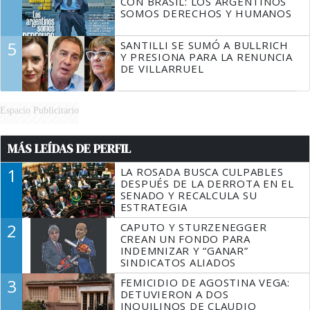
CON BRASIL: LOS ARGENTINOS
SOMOS DERECHOS Y HUMANOS
5
SANTILLI SE SUMÓ A BULLRICH
Y PRESIONA PARA LA RENUNCIA
DE VILLARRUEL
Espacio Publicitario
MÁS LEÍDAS DE PERFIL
1
LA ROSADA BUSCA CULPABLES
DESPUÉS DE LA DERROTA EN EL
SENADO Y RECALCULA SU
ESTRATEGIA
2
CAPUTO Y STURZENEGGER
CREAN UN FONDO PARA
INDEMNIZAR Y “GANAR”
SINDICATOS ALIADOS
3
FEMICIDIO DE AGOSTINA VEGA:
DETUVIERON A DOS
INQUILINOS DE CLAUDIO