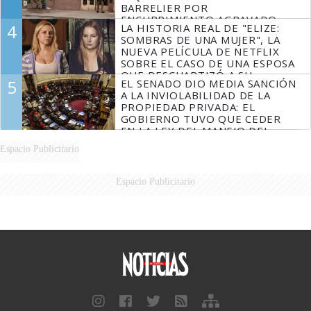
BARRELIER POR
ENCUBRIMIENTO AGRAVADO
4
LA HISTORIA REAL DE "ELIZE:
SOMBRAS DE UNA MUJER", LA
NUEVA PELÍCULA DE NETFLIX
SOBRE EL CASO DE UNA ESPOSA
QUE DESCUARTIZÓ A SU
5
EL SENADO DIO MEDIA SANCIÓN
MARIDO
A LA INVIOLABILIDAD DE LA
PROPIEDAD PRIVADA: EL
GOBIERNO TUVO QUE CEDER
EN LA LEY DEL MANEJO DEL
FUEGO
Espacio Publicitario
Espacio Publicitario