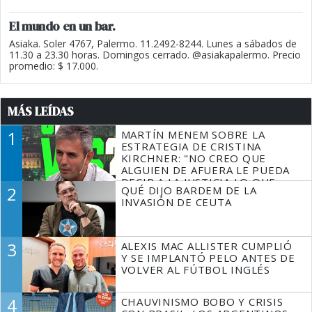
El mundo en un bar.
Asiaka. Soler 4767, Palermo. 11.2492-8244. Lunes a sábados de
11.30 a 23.30 horas. Domingos cerrado. @asiakapalermo. Precio
promedio: $ 17.000.
MÁS LEÍDAS
1
MARTÍN MENEM SOBRE LA
ESTRATEGIA DE CRISTINA
KIRCHNER: "NO CREO QUE
ALGUIEN DE AFUERA LE PUEDA
DECIR A LA JUSTICIA LO QUE
2
QUÉ DIJO BARDEM DE LA
TIENE QUE HACER"
INVASIÓN DE CEUTA
3
ALEXIS MAC ALLISTER CUMPLIÓ
Y SE IMPLANTÓ PELO ANTES DE
VOLVER AL FÚTBOL INGLÉS
4
CHAUVINISMO BOBO Y CRISIS