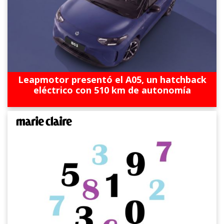
Leapmotor presentó el A05, un hatchback
eléctrico con 510 km de autonomía