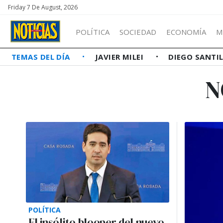
Friday 7 De August, 2026
POLÍTICA
SOCIEDAD
ECONOMÍA
M
TEMAS DEL DÍA
JAVIER MILEI
DIEGO SANTI
N
POLÍTICA
El insólito blooper del nuevo