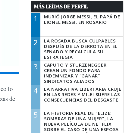
MÁS LEÍDAS DE PERFIL
1
MURIÓ JORGE MESSI, EL PAPÁ DE
LIONEL MESSI, EN ROSARIO
2
LA ROSADA BUSCA CULPABLES
DESPUÉS DE LA DERROTA EN EL
SENADO Y RECALCULA SU
ESTRATEGIA
3
CAPUTO Y STURZENEGGER
CREAN UN FONDO PARA
INDEMNIZAR Y “GANAR”
SINDICATOS ALIADOS
ico lo
4
LA NARRATIVA LIBERTARIA CRUJE
EN LAS REDES Y MILEI SUFRE LAS
izas de
CONSECUENCIAS DEL DESGASTE
5
LA HISTORIA REAL DE "ELIZE:
SOMBRAS DE UNA MUJER", LA
NUEVA PELÍCULA DE NETFLIX
SOBRE EL CASO DE UNA ESPOSA
QUE DESCUARTIZÓ A SU