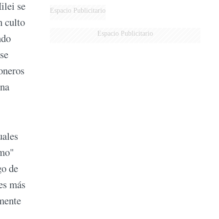
ilei se
MARIDO
Espacio Publicitario
n culto
Espacio Publicitario
ndo
 se
oneros
na
uales
smo"
go de
res más
amente