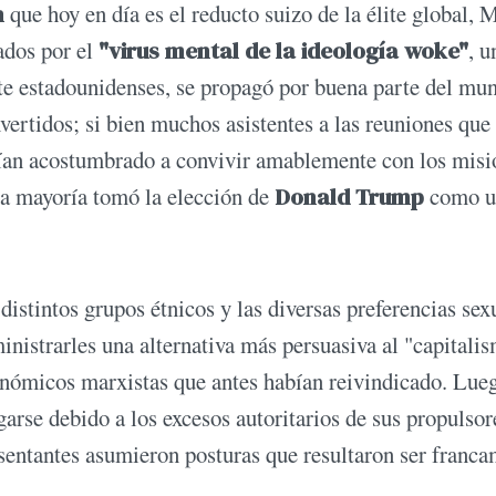
n
que hoy en día es el reducto suizo de la élite global, M
ados por el
"virus mental de la ideología woke"
, u
lite estadounidenses, se propagó por buena parte del mu
vertidos; si bien muchos asistentes a las reuniones que
abían acostumbrado a convivir amablemente con los misi
la mayoría tomó la elección de
Donald Trump
como u
distintos grupos étnicos y las diversas preferencias sex
inistrarles una alternativa más persuasiva al "capitali
onómicos marxistas que antes habían reivindicado. Lue
arse debido a los excesos autoritarios de sus propulso
esentantes asumieron posturas que resultaron ser franc