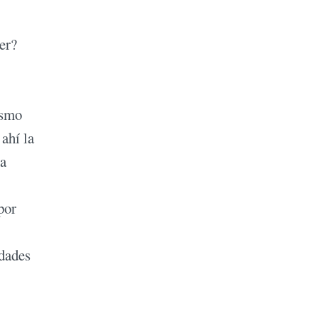
er?
ismo
ahí la
na
por
dades