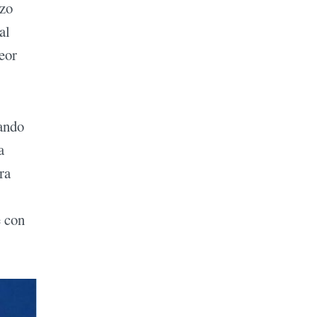
izo
al
peor
rando
a
ra
e con