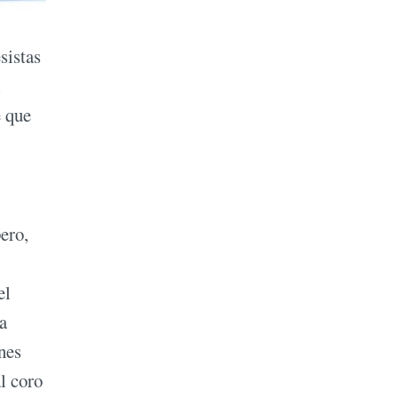
sistas
e que
pero,
el
a
nes
l coro