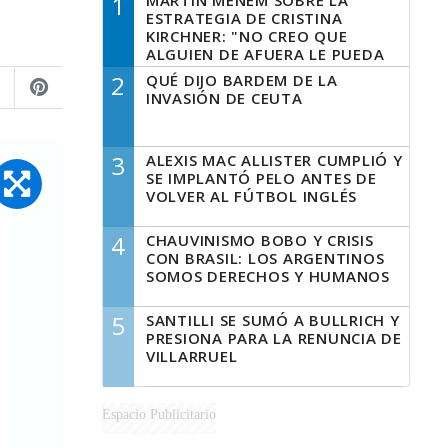
1
MARTÍN MENEM SOBRE LA
ESTRATEGIA DE CRISTINA
KIRCHNER: "NO CREO QUE
ALGUIEN DE AFUERA LE PUEDA
DECIR A LA JUSTICIA LO QUE
2
QUÉ DIJO BARDEM DE LA
TIENE QUE HACER"
INVASIÓN DE CEUTA
3
ALEXIS MAC ALLISTER CUMPLIÓ Y
SE IMPLANTÓ PELO ANTES DE
VOLVER AL FÚTBOL INGLÉS
4
CHAUVINISMO BOBO Y CRISIS
CON BRASIL: LOS ARGENTINOS
SOMOS DERECHOS Y HUMANOS
5
SANTILLI SE SUMÓ A BULLRICH Y
PRESIONA PARA LA RENUNCIA DE
VILLARRUEL
Espacio Publicitario