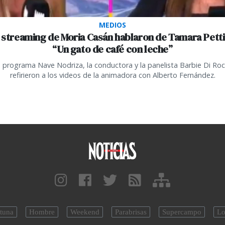
MEDIOS
l streaming de Moria Casán hablaron de Tamara Petti
“Un gato de café con leche”
 programa Nave Nodriza, la conductora y la panelista Barbie Di Ro
refirieron a los videos de la animadora con Alberto Fernández.
tuna
Hombre
Weekend
Parabrisas
Supercampo
Lo