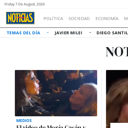
Friday 7 De August, 2026
POLÍTICA
SOCIEDAD
ECONOMÍA
M
TEMAS DEL DÍA
JAVIER MILEI
DIEGO SANTI
NO
MEDIOS
El video de Moría Casán y