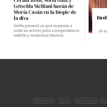
Cecilia Roth, Sofía Gala y
Griselda Siciliani harán de
Moría Casán en la biopic de
En e
la diva
Netflix presentó un spot reuniendo a
todas las actrices junto a la legendaria ex
En su
vedette y conductora televisiva.
Diario Perfil
Caras
Marie Claire
For