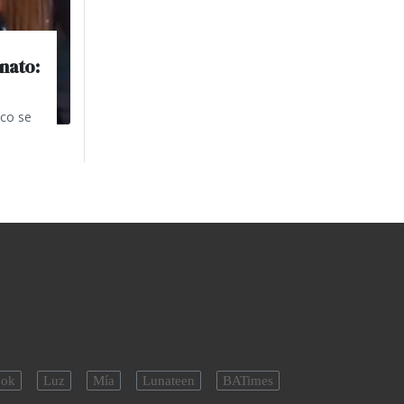
nato:
cco se
ok
Luz
Mía
Lunateen
BATimes