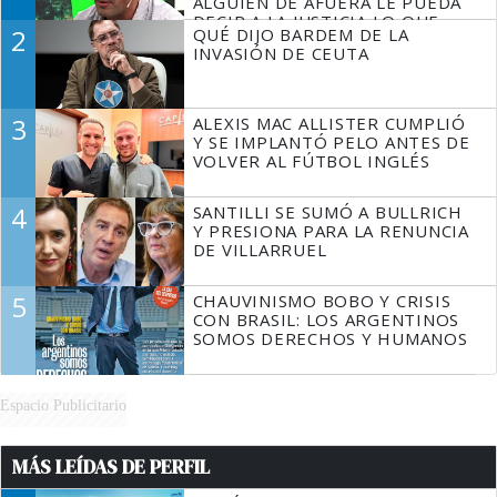
ALGUIEN DE AFUERA LE PUEDA
DECIR A LA JUSTICIA LO QUE
2
QUÉ DIJO BARDEM DE LA
TIENE QUE HACER"
INVASIÓN DE CEUTA
3
ALEXIS MAC ALLISTER CUMPLIÓ
Y SE IMPLANTÓ PELO ANTES DE
VOLVER AL FÚTBOL INGLÉS
4
SANTILLI SE SUMÓ A BULLRICH
Y PRESIONA PARA LA RENUNCIA
DE VILLARRUEL
5
CHAUVINISMO BOBO Y CRISIS
CON BRASIL: LOS ARGENTINOS
SOMOS DERECHOS Y HUMANOS
Espacio Publicitario
MÁS LEÍDAS DE PERFIL