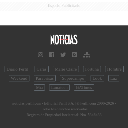
Espacio Publicitario
Diario Perfil
Caras
Marie Claire
Fortuna
Hombre
Weekend
Parabrisas
Supercampo
Look
Luz
Mía
Lunateen
BATimes
noticias.perfil.com - Editorial Perfil S.A.
| © Perfil.com 2006-2026 -
Todos los derechos reservados
Registro de Propiedad Intelectual: Nro. 5346433