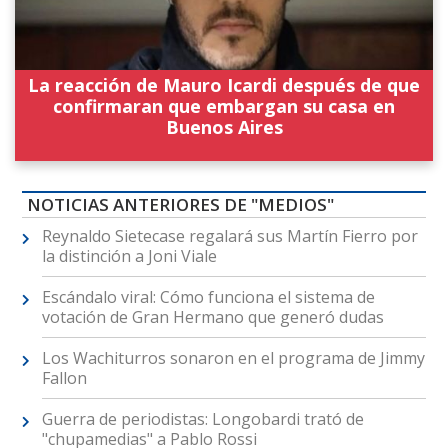
La reacción de Mauro Icardi después de que
confirmaran que embargan su casa en
Buenos Aires
NOTICIAS ANTERIORES DE "MEDIOS"
Reynaldo Sietecase regalará sus Martín Fierro por
la distinción a Joni Viale
Escándalo viral: Cómo funciona el sistema de
votación de Gran Hermano que generó dudas
Los Wachiturros sonaron en el programa de Jimmy
Fallon
Guerra de periodistas: Longobardi trató de
"chupamedias" a Pablo Rossi