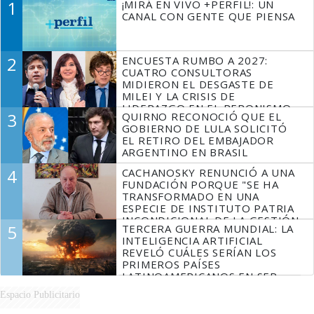
1
¡MIRÁ EN VIVO +PERFIL!: UN
CANAL CON GENTE QUE PIENSA
2
ENCUESTA RUMBO A 2027:
CUATRO CONSULTORAS
MIDIERON EL DESGASTE DE
MILEI Y LA CRISIS DE
LIDERAZGO EN EL PERONISMO
3
QUIRNO RECONOCIÓ QUE EL
GOBIERNO DE LULA SOLICITÓ
EL RETIRO DEL EMBAJADOR
ARGENTINO EN BRASIL
4
CACHANOSKY RENUNCIÓ A UNA
FUNDACIÓN PORQUE "SE HA
TRANSFORMADO EN UNA
ESPECIE DE INSTITUTO PATRIA
INCONDICIONAL DE LA GESTIÓN
5
TERCERA GUERRA MUNDIAL: LA
DE MILEI"
INTELIGENCIA ARTIFICIAL
REVELÓ CUÁLES SERÍAN LOS
PRIMEROS PAÍSES
LATINOAMERICANOS EN SER
DERROTADOS
Espacio Publicitario