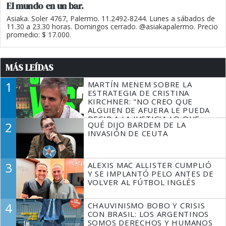
El mundo en un bar.
Asiaka. Soler 4767, Palermo. 11.2492-8244. Lunes a sábados de
11.30 a 23.30 horas. Domingos cerrado. @asiakapalermo. Precio
promedio: $ 17.000.
MÁS LEÍDAS
1
MARTÍN MENEM SOBRE LA
ESTRATEGIA DE CRISTINA
KIRCHNER: "NO CREO QUE
ALGUIEN DE AFUERA LE PUEDA
DECIR A LA JUSTICIA LO QUE
2
QUÉ DIJO BARDEM DE LA
TIENE QUE HACER"
INVASIÓN DE CEUTA
3
ALEXIS MAC ALLISTER CUMPLIÓ
Y SE IMPLANTÓ PELO ANTES DE
VOLVER AL FÚTBOL INGLÉS
4
CHAUVINISMO BOBO Y CRISIS
CON BRASIL: LOS ARGENTINOS
SOMOS DERECHOS Y HUMANOS