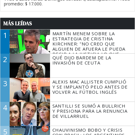
promedio: $ 17.000.
MÁS LEÍDAS
1
MARTÍN MENEM SOBRE LA
ESTRATEGIA DE CRISTINA
KIRCHNER: "NO CREO QUE
ALGUIEN DE AFUERA LE PUEDA
DECIR A LA JUSTICIA LO QUE
2
QUÉ DIJO BARDEM DE LA
TIENE QUE HACER"
INVASIÓN DE CEUTA
3
ALEXIS MAC ALLISTER CUMPLIÓ
Y SE IMPLANTÓ PELO ANTES DE
VOLVER AL FÚTBOL INGLÉS
4
SANTILLI SE SUMÓ A BULLRICH
Y PRESIONA PARA LA RENUNCIA
DE VILLARRUEL
5
CHAUVINISMO BOBO Y CRISIS
CON BRASIL: LOS ARGENTINOS