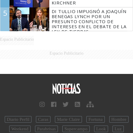
KIRCHNER
5
DI TULLIO IMPUGNÓ A JOAQUÍN
BENEGAS LYNCH POR UN
PRESUNTO CONFLICTO DE
INTERESES EN EL DEBATE DE LA
LEY DE TIERRAS
Espacio Publicitario
Espacio Publicitario
Diario Perfil
Caras
Marie Claire
Fortuna
Hombre
Weekend
Parabrisas
Supercampo
Look
Luz