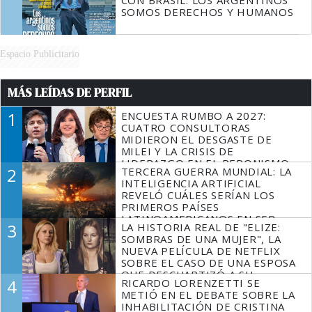
SOMOS DERECHOS Y HUMANOS
Espacio Publicitario
MÁS LEÍDAS DE PERFIL
1
ENCUESTA RUMBO A 2027:
CUATRO CONSULTORAS
MIDIERON EL DESGASTE DE
MILEI Y LA CRISIS DE
LIDERAZGO EN EL PERONISMO
2
TERCERA GUERRA MUNDIAL: LA
INTELIGENCIA ARTIFICIAL
REVELÓ CUÁLES SERÍAN LOS
PRIMEROS PAÍSES
LATINOAMERICANOS EN SER
3
LA HISTORIA REAL DE "ELIZE:
DERROTADOS
SOMBRAS DE UNA MUJER", LA
NUEVA PELÍCULA DE NETFLIX
SOBRE EL CASO DE UNA ESPOSA
QUE DESCUARTIZÓ A SU
4
RICARDO LORENZETTI SE
MARIDO
METIÓ EN EL DEBATE SOBRE LA
INHABILITACIÓN DE CRISTINA