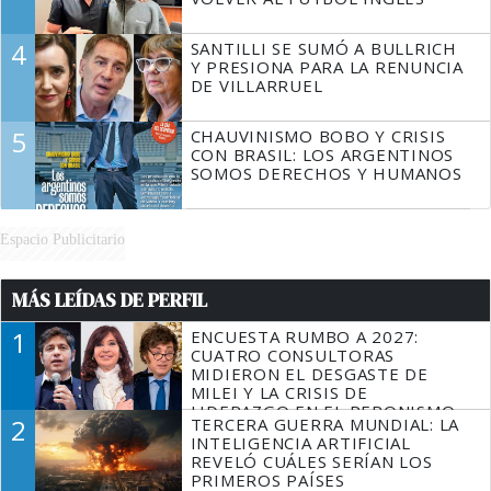
4
SANTILLI SE SUMÓ A BULLRICH
Y PRESIONA PARA LA RENUNCIA
DE VILLARRUEL
5
CHAUVINISMO BOBO Y CRISIS
CON BRASIL: LOS ARGENTINOS
SOMOS DERECHOS Y HUMANOS
Espacio Publicitario
MÁS LEÍDAS DE PERFIL
1
ENCUESTA RUMBO A 2027:
CUATRO CONSULTORAS
MIDIERON EL DESGASTE DE
MILEI Y LA CRISIS DE
LIDERAZGO EN EL PERONISMO
2
TERCERA GUERRA MUNDIAL: LA
INTELIGENCIA ARTIFICIAL
REVELÓ CUÁLES SERÍAN LOS
PRIMEROS PAÍSES