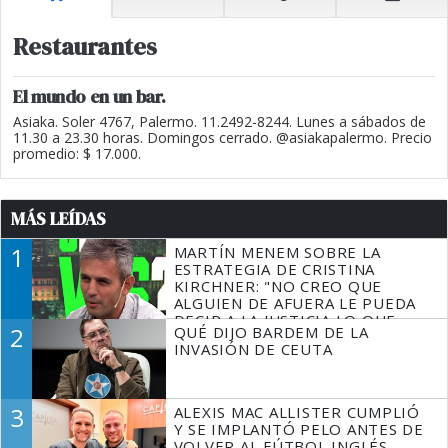
Restaurantes
El mundo en un bar.
Asiaka. Soler 4767, Palermo. 11.2492-8244. Lunes a sábados de
11.30 a 23.30 horas. Domingos cerrado. @asiakapalermo. Precio
promedio: $ 17.000.
MÁS LEÍDAS
1
MARTÍN MENEM SOBRE LA
ESTRATEGIA DE CRISTINA
KIRCHNER: "NO CREO QUE
ALGUIEN DE AFUERA LE PUEDA
DECIR A LA JUSTICIA LO QUE
2
QUÉ DIJO BARDEM DE LA
TIENE QUE HACER"
INVASIÓN DE CEUTA
3
ALEXIS MAC ALLISTER CUMPLIÓ
Y SE IMPLANTÓ PELO ANTES DE
VOLVER AL FÚTBOL INGLÉS