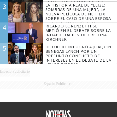
LATINOAMERICANOS EN SER
3
LA HISTORIA REAL DE "ELIZE:
DERROTADOS
SOMBRAS DE UNA MUJER", LA
NUEVA PELÍCULA DE NETFLIX
SOBRE EL CASO DE UNA ESPOSA
QUE DESCUARTIZÓ A SU
4
RICARDO LORENZETTI SE
MARIDO
METIÓ EN EL DEBATE SOBRE LA
INHABILITACIÓN DE CRISTINA
KIRCHNER
5
DI TULLIO IMPUGNÓ A JOAQUÍN
BENEGAS LYNCH POR UN
PRESUNTO CONFLICTO DE
INTERESES EN EL DEBATE DE LA
LEY DE TIERRAS
Espacio Publicitario
Espacio Publicitario