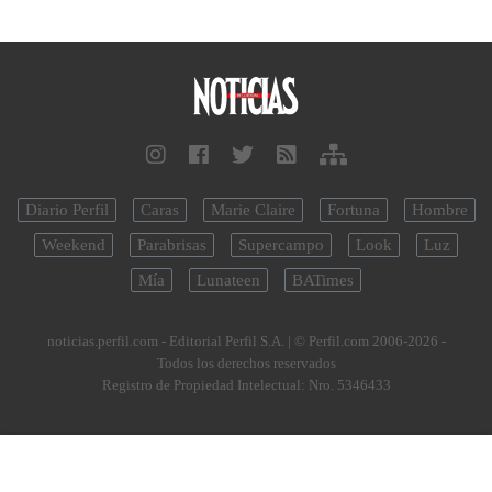
Diario Perfil
Caras
Marie Claire
Fortuna
Hombre
Weekend
Parabrisas
Supercampo
Look
Luz
Mía
Lunateen
BATimes
noticias.perfil.com - Editorial Perfil S.A.
| © Perfil.com 2006-2026 -
Todos los derechos reservados
Registro de Propiedad Intelectual: Nro. 5346433