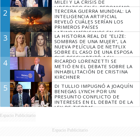
MILEI Y LA CRISIS DE
LIDERAZGO EN EL PERONISMO
2
TERCERA GUERRA MUNDIAL: LA
INTELIGENCIA ARTIFICIAL
REVELÓ CUÁLES SERÍAN LOS
PRIMEROS PAÍSES
LATINOAMERICANOS EN SER
3
LA HISTORIA REAL DE "ELIZE:
DERROTADOS
SOMBRAS DE UNA MUJER", LA
NUEVA PELÍCULA DE NETFLIX
SOBRE EL CASO DE UNA ESPOSA
QUE DESCUARTIZÓ A SU
4
RICARDO LORENZETTI SE
MARIDO
METIÓ EN EL DEBATE SOBRE LA
INHABILITACIÓN DE CRISTINA
KIRCHNER
5
DI TULLIO IMPUGNÓ A JOAQUÍN
BENEGAS LYNCH POR UN
PRESUNTO CONFLICTO DE
INTERESES EN EL DEBATE DE LA
LEY DE TIERRAS
Espacio Publicitario
Espacio Publicitario