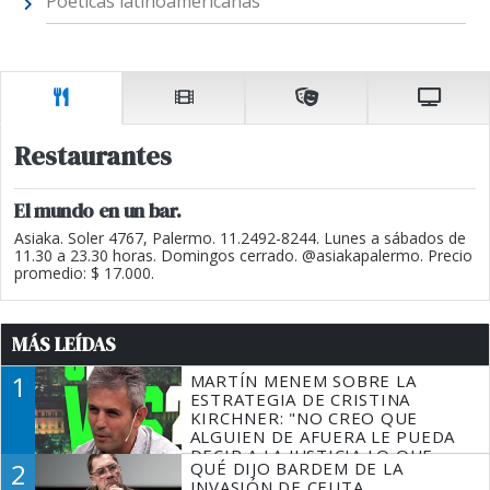
Poéticas latinoamericanas
Restaurantes
El mundo en un bar.
Asiaka. Soler 4767, Palermo. 11.2492-8244. Lunes a sábados de
11.30 a 23.30 horas. Domingos cerrado. @asiakapalermo. Precio
promedio: $ 17.000.
MÁS LEÍDAS
1
MARTÍN MENEM SOBRE LA
ESTRATEGIA DE CRISTINA
KIRCHNER: "NO CREO QUE
ALGUIEN DE AFUERA LE PUEDA
DECIR A LA JUSTICIA LO QUE
2
QUÉ DIJO BARDEM DE LA
TIENE QUE HACER"
INVASIÓN DE CEUTA