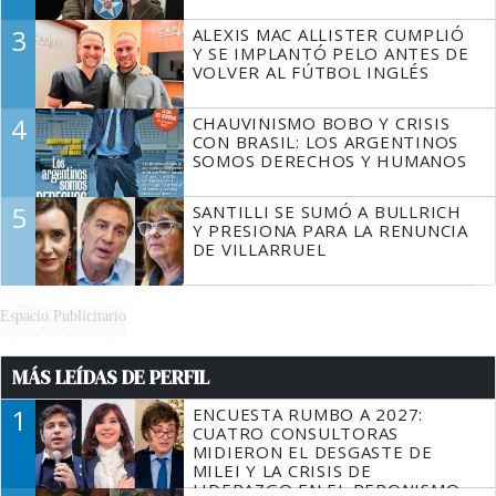
3
ALEXIS MAC ALLISTER CUMPLIÓ
Y SE IMPLANTÓ PELO ANTES DE
VOLVER AL FÚTBOL INGLÉS
4
CHAUVINISMO BOBO Y CRISIS
CON BRASIL: LOS ARGENTINOS
SOMOS DERECHOS Y HUMANOS
5
SANTILLI SE SUMÓ A BULLRICH
Y PRESIONA PARA LA RENUNCIA
DE VILLARRUEL
Espacio Publicitario
MÁS LEÍDAS DE PERFIL
1
ENCUESTA RUMBO A 2027:
CUATRO CONSULTORAS
MIDIERON EL DESGASTE DE
MILEI Y LA CRISIS DE
LIDERAZGO EN EL PERONISMO