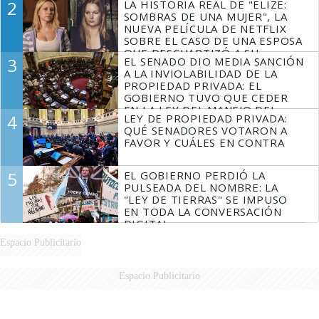
2
LA HISTORIA REAL DE "ELIZE:
SOMBRAS DE UNA MUJER", LA
NUEVA PELÍCULA DE NETFLIX
SOBRE EL CASO DE UNA ESPOSA
QUE DESCUARTIZÓ A SU
3
EL SENADO DIO MEDIA SANCIÓN
MARIDO
A LA INVIOLABILIDAD DE LA
PROPIEDAD PRIVADA: EL
GOBIERNO TUVO QUE CEDER
EN LA LEY DEL MANEJO DEL
4
LEY DE PROPIEDAD PRIVADA:
FUEGO
QUÉ SENADORES VOTARON A
FAVOR Y CUÁLES EN CONTRA
5
EL GOBIERNO PERDIÓ LA
PULSEADA DEL NOMBRE: LA
"LEY DE TIERRAS" SE IMPUSO
EN TODA LA CONVERSACIÓN
DIGITAL
Espacio Publicitario
Espacio Publicitario