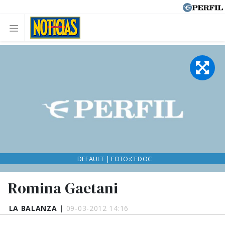
DEFAULT | FOTO:CEDOC
Romina Gaetani
LA BALANZA |
09-03-2012 14:16