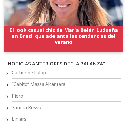
El look casual chic de María Belén Ludueña
en Brasil que adelanta las tendencias del
verano
NOTICIAS ANTERIORES DE "LA BALANZA"
Catherine Fulop
“Cabito” Massa Alcántara
Piero
Sandra Russo
Liniers