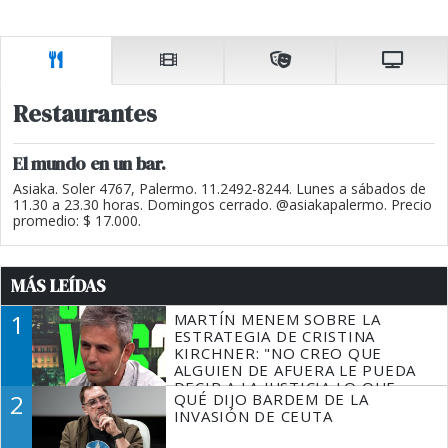
Restaurantes
El mundo en un bar.
Asiaka. Soler 4767, Palermo. 11.2492-8244. Lunes a sábados de
11.30 a 23.30 horas. Domingos cerrado. @asiakapalermo. Precio
promedio: $ 17.000.
MÁS LEÍDAS
1
MARTÍN MENEM SOBRE LA
ESTRATEGIA DE CRISTINA
KIRCHNER: "NO CREO QUE
ALGUIEN DE AFUERA LE PUEDA
DECIR A LA JUSTICIA LO QUE
2
QUÉ DIJO BARDEM DE LA
TIENE QUE HACER"
INVASIÓN DE CEUTA