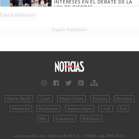
INTERESES EN EL DEBATE DE LA
LEY DE TIERRAS
Espacio Publicitario
Espacio Publicitario
Diario Perfil
Caras
Marie Claire
Fortuna
Hombre
Weekend
Parabrisas
Supercampo
Look
Luz
Mía
Lunateen
BATimes
noticias.perfil.com - Editorial Perfil S.A.
| © Perfil.com 2006-2026 -