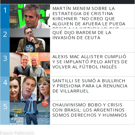
1
MARTÍN MENEM SOBRE LA
ESTRATEGIA DE CRISTINA
KIRCHNER: "NO CREO QUE
ALGUIEN DE AFUERA LE PUEDA
DECIR A LA JUSTICIA LO QUE
2
QUÉ DIJO BARDEM DE LA
TIENE QUE HACER"
INVASIÓN DE CEUTA
3
ALEXIS MAC ALLISTER CUMPLIÓ
Y SE IMPLANTÓ PELO ANTES DE
VOLVER AL FÚTBOL INGLÉS
4
SANTILLI SE SUMÓ A BULLRICH
Y PRESIONA PARA LA RENUNCIA
DE VILLARRUEL
5
CHAUVINISMO BOBO Y CRISIS
CON BRASIL: LOS ARGENTINOS
SOMOS DERECHOS Y HUMANOS
Espacio Publicitario