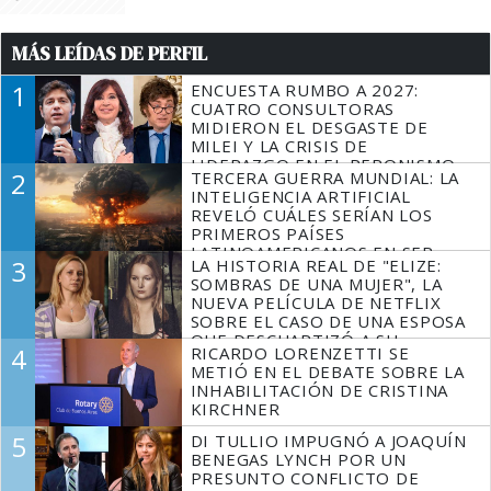
MÁS LEÍDAS DE PERFIL
1
ENCUESTA RUMBO A 2027:
CUATRO CONSULTORAS
MIDIERON EL DESGASTE DE
MILEI Y LA CRISIS DE
LIDERAZGO EN EL PERONISMO
2
TERCERA GUERRA MUNDIAL: LA
INTELIGENCIA ARTIFICIAL
REVELÓ CUÁLES SERÍAN LOS
PRIMEROS PAÍSES
LATINOAMERICANOS EN SER
3
LA HISTORIA REAL DE "ELIZE:
DERROTADOS
SOMBRAS DE UNA MUJER", LA
NUEVA PELÍCULA DE NETFLIX
SOBRE EL CASO DE UNA ESPOSA
QUE DESCUARTIZÓ A SU
4
RICARDO LORENZETTI SE
MARIDO
METIÓ EN EL DEBATE SOBRE LA
INHABILITACIÓN DE CRISTINA
KIRCHNER
5
DI TULLIO IMPUGNÓ A JOAQUÍN
BENEGAS LYNCH POR UN
PRESUNTO CONFLICTO DE