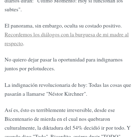
diarios dirán: "Último Momento: Hoy sí funcionan los
subtes".
El panorama, sin embargo, oculta su costado positivo.
Recordemos los diálogos con la burguesa de mi madre al
respecto
.
No quiero dejar pasar la oportunidad para indignarnos
juntos por pelotudeces.
La indignación revolucionaria de hoy: Todas las cosas que
pasarán a llamarse "Néstor Kirchner".
Así es, ésto es terriblemente irreversible, desde ese
Bicentenario de mierda en el cual nos quebraron
culturalmente, la diktadura del 54% decidió ir por todo. Y
cuando digo "Todo", Ricardito, quiero decir "TODO".