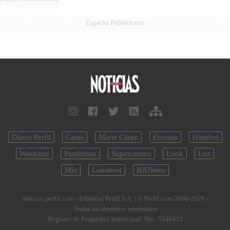
Espacio Publicitario
Diario Perfil
Caras
Marie Claire
Fortuna
Hombre
Weekend
Parabrisas
Supercampo
Look
Luz
Mía
Lunateen
BATimes
noticias.perfil.com - Editorial Perfil S.A.
| © Perfil.com 2006-2026 -
Todos los derechos reservados
Registro de Propiedad Intelectual: Nro. 5346433