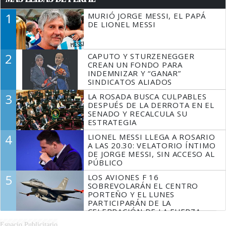
1
MURIÓ JORGE MESSI, EL PAPÁ
DE LIONEL MESSI
2
CAPUTO Y STURZENEGGER
CREAN UN FONDO PARA
INDEMNIZAR Y “GANAR”
SINDICATOS ALIADOS
3
LA ROSADA BUSCA CULPABLES
DESPUÉS DE LA DERROTA EN EL
SENADO Y RECALCULA SU
ESTRATEGIA
4
LIONEL MESSI LLEGA A ROSARIO
A LAS 20.30: VELATORIO ÍNTIMO
DE JORGE MESSI, SIN ACCESO AL
PÚBLICO
5
LOS AVIONES F 16
SOBREVOLARÁN EL CENTRO
PORTEÑO Y EL LUNES
PARTICIPARÁN DE LA
CELEBRACIÓN DE LA FUERZA
AÉREA
Espacio Publicitario