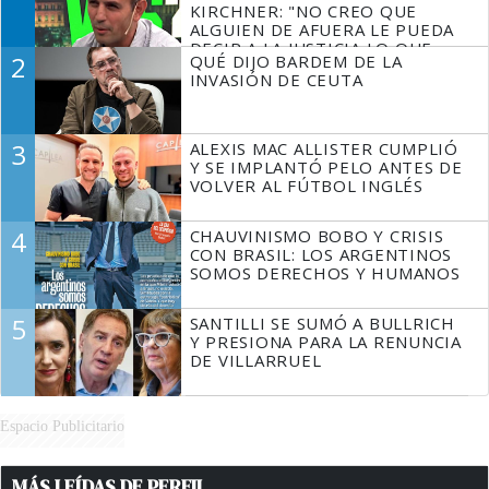
KIRCHNER: "NO CREO QUE
ALGUIEN DE AFUERA LE PUEDA
DECIR A LA JUSTICIA LO QUE
2
QUÉ DIJO BARDEM DE LA
TIENE QUE HACER"
INVASIÓN DE CEUTA
3
ALEXIS MAC ALLISTER CUMPLIÓ
Y SE IMPLANTÓ PELO ANTES DE
VOLVER AL FÚTBOL INGLÉS
4
CHAUVINISMO BOBO Y CRISIS
CON BRASIL: LOS ARGENTINOS
SOMOS DERECHOS Y HUMANOS
5
SANTILLI SE SUMÓ A BULLRICH
Y PRESIONA PARA LA RENUNCIA
DE VILLARRUEL
Espacio Publicitario
MÁS LEÍDAS DE PERFIL