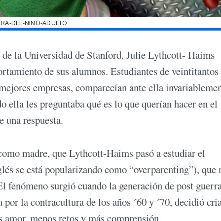
ERA-DEL-NINO-ADULTO
a de la Universidad de Stanford, Julie Lythcott- Haims
rtamiento de sus alumnos. Estudiantes de veintitantos
s mejores empresas, comparecían ante ella invariableme
 ella les preguntaba qué es lo que querían hacer en el
e una respuesta.
a como madre, que Lythcott-Haims pasó a estudiar el
glés se está popularizando como “overparenting”), que 
El fenómeno surgió cuando la generación de post guerra
 por la contracultura de los años ´60 y ´70, decidió cria
ás amor, menos retos y más comprensión.