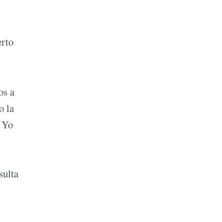
erto
os a
o la
. Yo
sulta