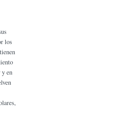
sus
r los
 tienen
miento
 y en
elven
olares,