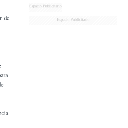
Espacio Publicitario
n de
Espacio Publicitario
e
para
de
ncia