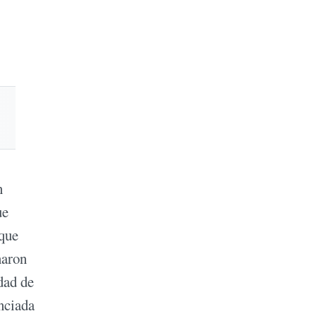
n
ue
 que
naron
dad de
nciada