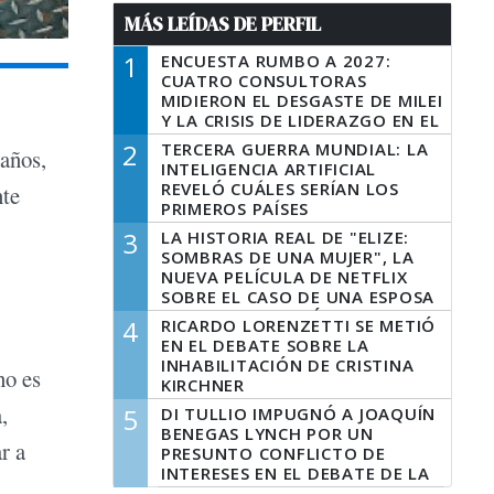
MÁS LEÍDAS DE PERFIL
1
ENCUESTA RUMBO A 2027:
CUATRO CONSULTORAS
MIDIERON EL DESGASTE DE MILEI
Y LA CRISIS DE LIDERAZGO EN EL
PERONISMO
2
TERCERA GUERRA MUNDIAL: LA
 años,
INTELIGENCIA ARTIFICIAL
REVELÓ CUÁLES SERÍAN LOS
nte
PRIMEROS PAÍSES
LATINOAMERICANOS EN SER
3
LA HISTORIA REAL DE "ELIZE:
DERROTADOS
SOMBRAS DE UNA MUJER", LA
NUEVA PELÍCULA DE NETFLIX
SOBRE EL CASO DE UNA ESPOSA
QUE DESCUARTIZÓ A SU
4
RICARDO LORENZETTI SE METIÓ
MARIDO
EN EL DEBATE SOBRE LA
INHABILITACIÓN DE CRISTINA
no es
KIRCHNER
,
5
DI TULLIO IMPUGNÓ A JOAQUÍN
BENEGAS LYNCH POR UN
r a
PRESUNTO CONFLICTO DE
INTERESES EN EL DEBATE DE LA
LEY DE TIERRAS