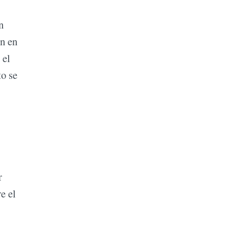
n
en en
 el
to se
r
e el