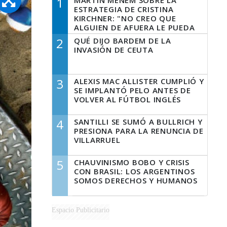
1
MARTÍN MENEM SOBRE LA
ESTRATEGIA DE CRISTINA
KIRCHNER: "NO CREO QUE
ALGUIEN DE AFUERA LE PUEDA
DECIR A LA JUSTICIA LO QUE
2
QUÉ DIJO BARDEM DE LA
TIENE QUE HACER"
INVASIÓN DE CEUTA
3
ALEXIS MAC ALLISTER CUMPLIÓ Y
SE IMPLANTÓ PELO ANTES DE
VOLVER AL FÚTBOL INGLÉS
4
SANTILLI SE SUMÓ A BULLRICH Y
PRESIONA PARA LA RENUNCIA DE
VILLARRUEL
5
CHAUVINISMO BOBO Y CRISIS
CON BRASIL: LOS ARGENTINOS
SOMOS DERECHOS Y HUMANOS
Espacio Publicitario