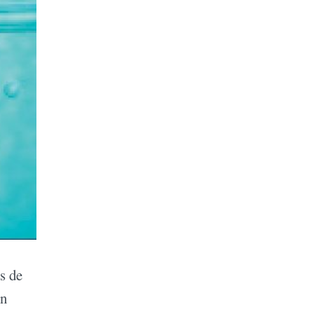
s de
en