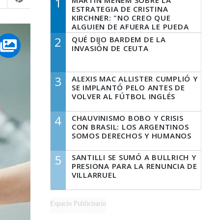
1
MARTÍN MENEM SOBRE LA
ESTRATEGIA DE CRISTINA
KIRCHNER: "NO CREO QUE
ALGUIEN DE AFUERA LE PUEDA
DECIR A LA JUSTICIA LO QUE
2
QUÉ DIJO BARDEM DE LA
TIENE QUE HACER"
INVASIÓN DE CEUTA
3
ALEXIS MAC ALLISTER CUMPLIÓ Y
SE IMPLANTÓ PELO ANTES DE
VOLVER AL FÚTBOL INGLÉS
4
CHAUVINISMO BOBO Y CRISIS
CON BRASIL: LOS ARGENTINOS
SOMOS DERECHOS Y HUMANOS
5
SANTILLI SE SUMÓ A BULLRICH Y
PRESIONA PARA LA RENUNCIA DE
VILLARRUEL
Espacio Publicitario