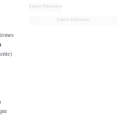
AÉREA
Espacio Publicitario
Espacio Publicitario
trones
a
mente)
a
 que