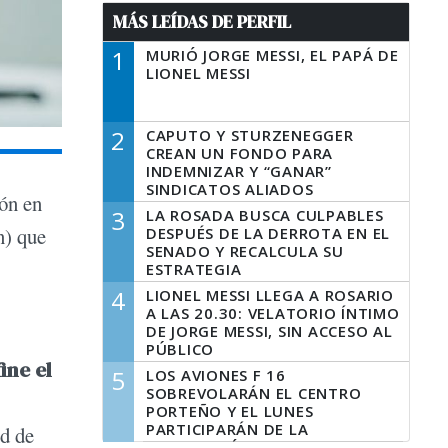
MÁS LEÍDAS DE PERFIL
1
MURIÓ JORGE MESSI, EL PAPÁ DE
LIONEL MESSI
2
CAPUTO Y STURZENEGGER
CREAN UN FONDO PARA
INDEMNIZAR Y “GANAR”
SINDICATOS ALIADOS
ión en
3
LA ROSADA BUSCA CULPABLES
) que
DESPUÉS DE LA DERROTA EN EL
SENADO Y RECALCULA SU
ESTRATEGIA
4
LIONEL MESSI LLEGA A ROSARIO
A LAS 20.30: VELATORIO ÍNTIMO
DE JORGE MESSI, SIN ACCESO AL
PÚBLICO
ine el
5
LOS AVIONES F 16
SOBREVOLARÁN EL CENTRO
PORTEÑO Y EL LUNES
PARTICIPARÁN DE LA
ud de
CELEBRACIÓN DE LA FUERZA