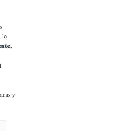
s
 lo
ente.
l
ranas y