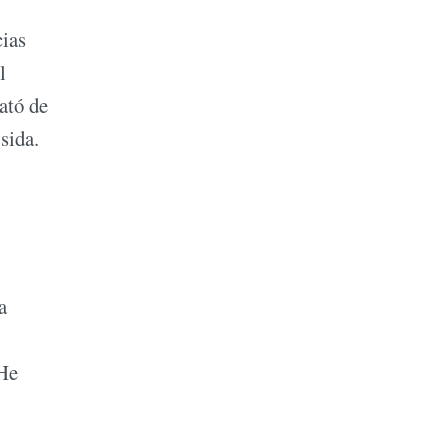
cias
l
ató de
sida.
a
 He