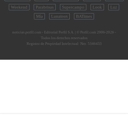
Weekend
Parabrisas
Supercampo
Look
Luz
Mía
Lunateen
BATimes
noticias.perfil.com - Editorial Perfil S.A.
| © Perfil.com 2006-2026 -
Todos los derechos reservados
Registro de Propiedad Intelectual: Nro. 5346433