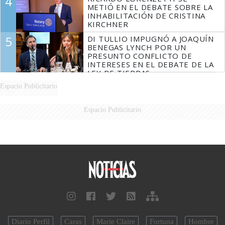
4
MARIDO
METIÓ EN EL DEBATE SOBRE LA
INHABILITACIÓN DE CRISTINA
KIRCHNER
5
DI TULLIO IMPUGNÓ A JOAQUÍN
BENEGAS LYNCH POR UN
PRESUNTO CONFLICTO DE
INTERESES EN EL DEBATE DE LA
LEY DE TIERRAS
Espacio Publicitario
Espacio Publicitario
Diario Perfil
Caras
Marie Claire
Fortuna
Hombre