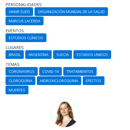
PERSONALIDADES:
OMAR SUED
ORGANIZACIÓN MUNDIAL DE LA SALUD
MARCUS LACERDA
EVENTOS:
ESTUDIOS CLÍNICOS
LUGARES:
BRASIL
ARGENTINA
SUECIA
ESTADOS UNIDOS
TEMAS:
CORONAVIRUS
COVID-19
TRATAMIENTOS
CLOROQUINA
HIDROXICLOROQUINA
EFECTOS
MUERTES