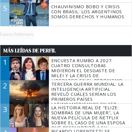
5
CHAUVINISMO BOBO Y CRISIS
CON BRASIL: LOS ARGENTINOS
SOMOS DERECHOS Y HUMANOS
Espacio Publicitario
MÁS LEÍDAS DE PERFIL
1
ENCUESTA RUMBO A 2027:
CUATRO CONSULTORAS
MIDIERON EL DESGASTE DE
MILEI Y LA CRISIS DE
LIDERAZGO EN EL PERONISMO
2
TERCERA GUERRA MUNDIAL: LA
INTELIGENCIA ARTIFICIAL
REVELÓ CUÁLES SERÍAN LOS
PRIMEROS PAÍSES
LATINOAMERICANOS EN SER
3
LA HISTORIA REAL DE "ELIZE:
DERROTADOS
SOMBRAS DE UNA MUJER", LA
NUEVA PELÍCULA DE NETFLIX
SOBRE EL CASO DE UNA ESPOSA
QUE DESCUARTIZÓ A SU
RICARDO LORENZETTI SE