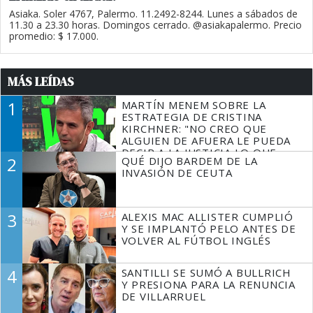
Asiaka. Soler 4767, Palermo. 11.2492-8244. Lunes a sábados de
11.30 a 23.30 horas. Domingos cerrado. @asiakapalermo. Precio
promedio: $ 17.000.
MÁS LEÍDAS
1
MARTÍN MENEM SOBRE LA
ESTRATEGIA DE CRISTINA
KIRCHNER: "NO CREO QUE
ALGUIEN DE AFUERA LE PUEDA
DECIR A LA JUSTICIA LO QUE
2
QUÉ DIJO BARDEM DE LA
TIENE QUE HACER"
INVASIÓN DE CEUTA
3
ALEXIS MAC ALLISTER CUMPLIÓ
Y SE IMPLANTÓ PELO ANTES DE
VOLVER AL FÚTBOL INGLÉS
4
SANTILLI SE SUMÓ A BULLRICH
Y PRESIONA PARA LA RENUNCIA
DE VILLARRUEL